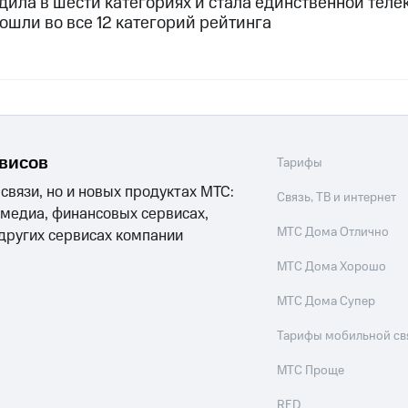
дила в шести категориях и стала единственной тел
ошли во все 12 категорий рейтинга
рвисов
Тарифы
 связи, но и новых продуктах МТС:
Связь, ТВ и интернет
 медиа, финансовых сервисах,
МТС Дома Отлично
 других сервисах компании
МТС Дома Хорошо
МТС Дома Супер
Тарифы мобильной св
МТС Проще
RED