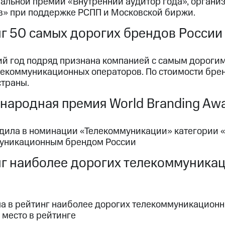
нальной премии «Внутренний аудитор года», органи
в» при поддержке РСПП и Московской биржи.
г 50 самых дорогих брендов России 
й год подряд признана компанией с самым дорогим 
лекоммуникационных операторов. По стоимости брен
страны.
ародная премия World Branding Aw
дила в номинации «Телекоммуникации» категории «N
уникационным брендом России
г наиболее дорогих телекоммуника
а в рейтинг наиболее дорогих телекоммуникационн
 место в рейтинге