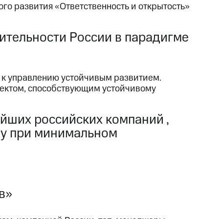
ого развития «Ответственность и открытость»
ительности России в парадигме
 к управлению устойчивым развитием.
оектом, способствующим устойчивому
йших российских компаний ,
ву при минимальном
в»