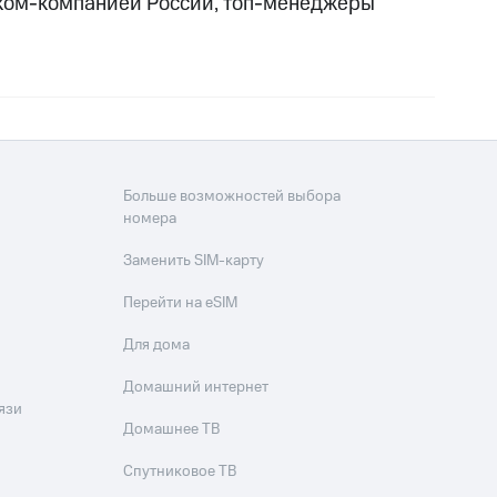
еком-компанией России, топ-менеджеры
Больше возможностей выбора
номера
Заменить SIM-карту
Перейти на eSIM
Для дома
Домашний интернет
язи
Домашнее ТВ
Спутниковое ТВ