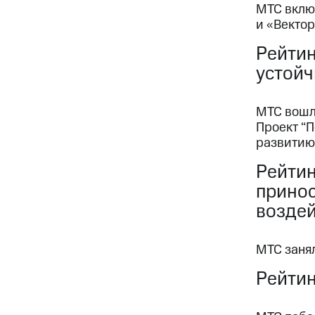
МТС включ
и «Вектор
Рейтин
устойч
МТС вошл
Проект “
развитию
Рейтин
прино
возде
МТС занял
Рейтин