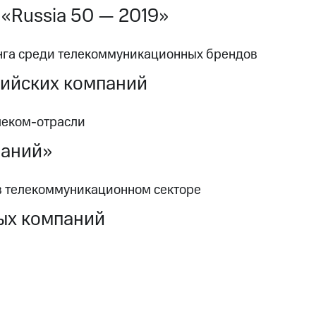
«Russia 50 — 2019»
инга среди телекоммуникационных брендов
сийских компаний
леком-отрасли
паний»
в телекоммуникационном секторе
ых компаний