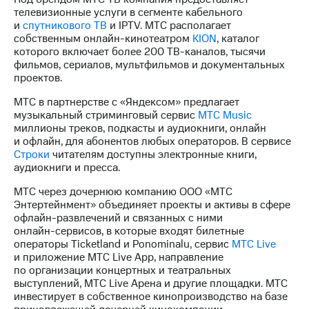
телевизионные услуги в сегменте кабельного
и
спутникового ТВ
и IPTV. МТС располагает
собственным
онлайн-кинотеатром
KION
, каталог
которого включает более 200
ТВ-каналов
, тысячи
фильмов, сериалов, мультфильмов и документальных
проектов.
МТС в партнерстве с «Яндексом» предлагает
музыкальный стриминговый сервис
МТС Music
миллионы треков, подкасты и аудиокниги, онлайн
и офлайн, для абонентов любых операторов. В сервисе
Строки
читателям доступны электронные книги,
аудиокниги и пресса.
МТС через дочернюю компанию ООО «МТС
Энтертейнмент» объединяет проекты и активы в сфере
офлайн-развлечений
и связанных с ними
онлайн-сервисов
, в которые входят билетные
операторы Ticketland и Ponominalu, сервис
МТС Live
и приложение МТС Live App, направление
по организации концертных и театральных
выступлений, МТС Live Арена и другие площадки. МТС
инвестирует в собственное кинопроизводство на базе