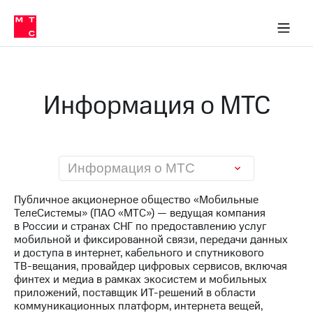
О
сторам и акционерам
Комплаенс и деловая этика
Устойчивое развитие
Медиа-центр
О МТС
О МТС
На главную
компании
О
компании
Стратегия
Стратегия
Карьера
Информация о МТС
в МТС
Карьера
в МТС
Пресс-
релизы
История
компании
МТС
Информация о МТС
о технологиях
Руководство
региона
Публичное акционерное общество «Мобильные
ТелеСистемы» (ПАО «МТС») — ведущая компания
Правовая
в России и странах СНГ по предоставлению услуг
информация
мобильной и фиксированной связи, передачи данных
и доступа в интернет, кабельного и спутникового
Контакты
ТВ-вещания
, провайдер цифровых сервисов, включая
финтех и медиа в рамках экосистем и мобильных
Медиа-центр
приложений, поставщик
ИТ-решений
в области
Пресс-
коммуникационных платформ, интернета вещей,
релизы