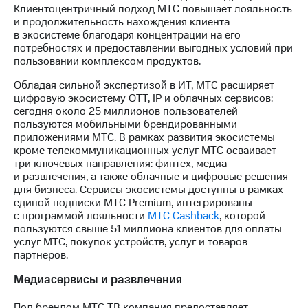
выкупа
Клиентоцентричный подход МТС повышает лояльность
акций
и продолжительность нахождения клиента
Дивиденды
в экосистеме благодаря концентрации на его
Рынок
потребностях и предоставлении выгодных условий при
облигаций
пользовании комплексом продуктов.
Обладая сильной экспертизой в ИТ, МТС расширяет
Описание
цифровую экосистему OTT, IP и облачных сервисов:
Еврооблигации-2023
сегодня около 25 миллионов пользователей
Уведомление
пользуются мобильными брендированными
о
приложениями МТС. В рамках развития экосистемы
погашении
кроме телекоммуникационных услуг МТС осваивает
именных
три ключевых направления: финтех, медиа
облигаций
и развлечения, а также облачные и цифровые решения
Другое
для бизнеса. Сервисы экосистемы доступны в рамках
единой подписки МТС Premium, интегрированы
Регистратор
с программой лояльности
МТС Cashback
, которой
Реквизиты
пользуются свыше 51 миллиона клиентов для оплаты
Контакты
услуг МТС, покупок устройств, услуг и товаров
йчивое развитие
партнеров.
и деловая этика
На главную
Медиасервисы и развлечения
Под брендом МТС ТВ компания предоставляет