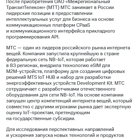
После приобретения ОАО «Межрегиональный
ТранзитТелеком» (МТТ) МТС занимает в России
лидерские позиции в предоставлении
интеллектуальных услуг для бизнеса на основе
коммуникационных платформ CPaaS
и коммуникационного интерфейса прикладного
программирования API.
МТС — один из лидеров российского рынка интернета
вещей. Компания запустила крупнейшую в стране
федеральную сеть
NB-IoT
, которая работает
в 83 регионах, внедрила технологию eSIM для
М2М-устройств
, платформу для создания цифровых
решений MTS IoT HUВ и набор для разработки
энергоэффективных устройств Development Kit. МТС
сотрудничает с разработчиками отечественного
оборудования для сети
NB-IoT
. На основе компании
запущен центр компетенций интернета вещей, который
совместно с другими игроками рынка дает экспертную
оценку
IoT-проектам
, претендующим
на государственные субсидии.
Для исследования перспективных направлений
и ускорения запуска новых технологий и продуктов