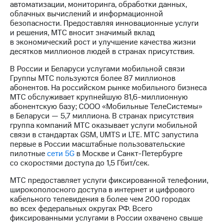
автоматизации, мониторинга, обработки данных,
облачных вычислений и информационной
МТС
безопасности. Предоставляя инновационные услуги
о технологиях
и решения, МТС вносит значимый вклад
в экономический рост и улучшение качества жизни
Достижения
десятков миллионов людей в странах присутствия.
Интервью
В России и Беларуси услугами мобильной связи
Группы МТС пользуются более 87 миллионов
Финансовая
абонентов. На российском рынке мобильного бизнеса
отчетность
МТС обслуживает крупнейшую
81,6-миллионную
абонентскую базу; СООО «Мобильные ТелеСистемы»
Контакты
в Беларуси — 5,7 миллиона. В странах присутствия
группа компаний МТС оказывает услуги мобильной
Новости
связи в стандартах GSM, UMTS и LTE. МТС запустила
в
первые в России масштабные пользовательские
регионе
пилотные
сети 5G
в Москве и
Санкт-Петербурге
со скоростями доступа до 1,5 Гбит/cек.
м и акционерам
Корпоративное
МТС предоставляет услуги фиксированной телефонии,
управление
широкополосного доступа в интернет и цифрового
кабельного телевидения в более чем 200 городах
Корпоративный
во всех федеральных округах РФ. Всего
секретарь
фиксированными услугами в России охвачено свыше