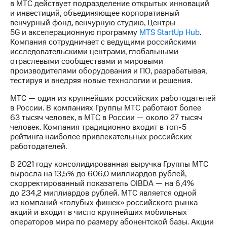
в МТС действует подразделение открытых инноваций
и инвестиций, объединяющее корпоративный
венчурный фонд, венчурную студию, Центры
5G и акселерационную программу
MTS StartUp Hub
.
Компания сотрудничает с ведущими российскими
исследовательскими центрами, глобальными
отраслевыми сообществами и мировыми
производителями оборудования и ПО, разрабатывая,
тестируя и внедряя новые технологии и решения.
МТС — один из крупнейших российских работодателей
в России. В компаниях Группы МТС работают более
63 тысяч человек, в МТС в России — около 27 тысяч
человек. Компания традиционно входит в
топ-5
рейтинга наиболее привлекательных российских
работодателей.
В 2021 году консолидированная выручка Группы МТС
выросла на 13,5% до 606,0 миллиардов рублей,
скорректированный показатель OIBDA — на 6,4%
до 234,2 миллиардов рублей. МТС является одной
из компаний «голубых фишек» российского рынка
акций и входит в число крупнейших мобильных
операторов мира по размеру абонентской базы. Акции