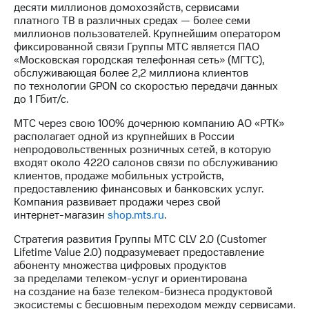
Раскрытие
десяти миллионов домохозяйств, сервисами
информации
платного ТВ в различных средах — более семи
Информация
миллионов пользователей. Крупнейшим оператором
акционерам
фиксированной связи Группы МТС является ПАО
Документы
«Московская городская телефонная сеть» (МГТС),
ПАО
обслуживающая более 2,2 миллиона клиентов
"МТС"
по технологии GPON со скоростью передачи данных
Собрания
до 1 Гбит/с.
акционеров
Личный
МТС через свою 100% дочернюю компанию АО «РТК»
кабинет
располагает одной из крупнейших в России
акционера
непродовольственных розничных сетей, в которую
Акционерный
входят около 4220 салонов связи по обслуживанию
капитал
клиентов, продаже мобильных устройств,
Контроль
предоставлению финансовых и банковских услуг.
и
Компания развивает продажи через свой
аудит
интернет-магазин
shop.mts.ru
.
Рынок
акций
Стратегия развития Группы МТС CLV 2.0 (Customer
Lifetime Value 2.0) подразумевает предоставление
Описание
абоненту множества цифровых продуктов
Программа
за пределами
телеком-услуг
и ориентирована
приобретения
на создание на базе
телеком-бизнеса
продуктовой
Порядок
экосистемы с бесшовным переходом между сервисами.