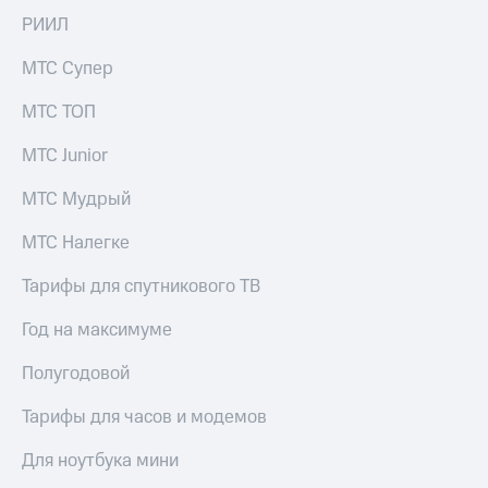
Раскрытие
РИИЛ
информации
Информация
акционерам
МТС Супер
Документы
ПАО
МТС ТОП
"МТС"
Собрания
МТС Junior
акционеров
Личный
МТС Мудрый
кабинет
акционера
МТС Налегке
Акционерный
капитал
Тарифы для спутникового ТВ
Контроль
и
Год на максимуме
аудит
Рынок
Полугодовой
акций
Тарифы для часов и модемов
Описание
Программа
Для ноутбука мини
приобретения
Порядок