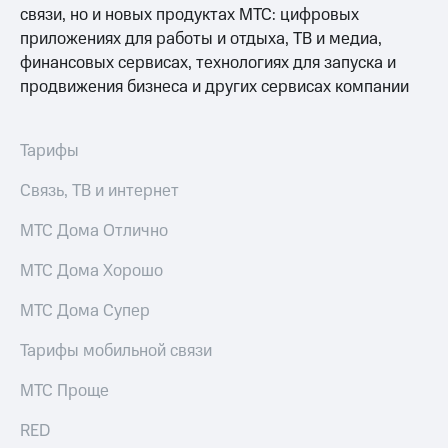
связи, но и новых продуктах МТС: цифровых
МТС
приложениях для работы и отдыха, ТВ и медиа,
о технологиях
финансовых сервисах, технологиях для запуска и
продвижения бизнеса и других сервисах компании
Достижения
Интервью
Тарифы
Финансовая
отчетность
Связь, ТВ и интернет
Контакты
МТС Дома Отлично
Новости
МТС Дома Хорошо
в
регионе
МТС Дома Супер
м и акционерам
Тарифы мобильной связи
Корпоративное
управление
МТС Проще
Корпоративный
RED
секретарь