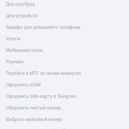
выкупа
Для ноутбука
акций
Дивиденды
Для устройств
Рынок
облигаций
Тарифы для домашнего телефона
Описание
Услуги
Еврооблигации-2023
Уведомление
Мобильная связь
о
погашении
Роуминг
именных
облигаций
Перейти в МТС со своим номером
Другое
Оформить eSIM
Регистратор
Реквизиты
Оформить SIM-карту в Telegram
Контакты
йчивое развитие
Оформить чистый номер
и деловая этика
На главную
Выбрать красивый номер