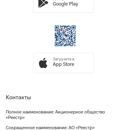
выкупа
Google Play
акций
Дивиденды
Рынок
облигаций
Описание
Еврооблигации-2023
Уведомление
о
погашении
Загрузите в
именных
App Store
облигаций
Другое
Регистратор
Реквизиты
Контакты
Контакты
йчивое развитие
и деловая этика
Полное наименование: Акционерное общество
На главную
«Реестр»
Сокращенное наименование: АО «Реестр»