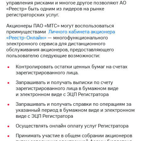
управления рисками и многое другое позволяют АО
«Реестр» быть одним из лидеров на рынке
МТС
регистраторских услуг.
о технологиях
Акционеры ПАО «МТС» могут воспользоваться
Достижения
преимуществами
Личного кабинета акционера
«Реестр-Онлайн»
— многофункционального
Интервью
электронного сервиса для дистанционного
обслуживания акционеров, предоставляющего
Финансовая
пользователю следующие возможности:
отчетность
Контролировать остатки ценных бумаг на счетах
Контакты
зарегистрированного лица.
Новости
Запрашивать и получать выписки по счету
в
зарегистрированного лица в бумажном виде
регионе
и электронном виде с ЭЦП Регистратора
Запрашивать и получать справки по операциям за
м и акционерам
указанный период в бумажном виде и электронном
Корпоративное
виде с ЭЦП Регистратора
управление
Осуществлять онлайн оплату услуг Регистратора
Корпоративный
Принимать участие в общем собрании акционеров
секретарь