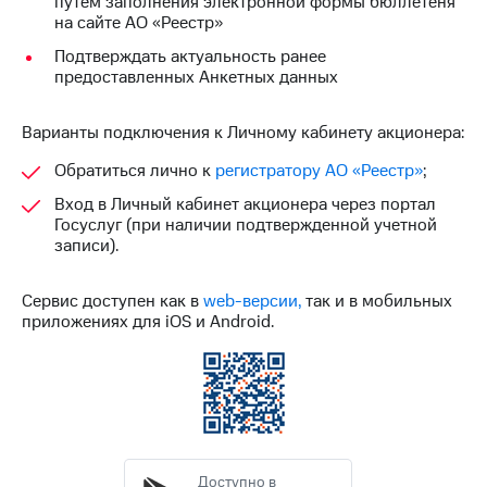
путем заполнения электронной формы бюллетеня
Раскрытие
на сайте АО «Реестр»
информации
Информация
Подтверждать актуальность ранее
акционерам
предоставленных Анкетных данных
Документы
ПАО
"МТС"
Варианты подключения к Личному кабинету акционера:
Собрания
акционеров
Обратиться лично к
регистратору АО «Реестр»
;
Личный
Вход в Личный кабинет акционера через портал
кабинет
Госуслуг (при наличии подтвержденной учетной
акционера
записи).
Акционерный
капитал
Контроль
Сервис доступен как в
web-версии,
так и в мобильных
и
приложениях для iOS и Android.
аудит
Рынок
акций
Описание
Программа
приобретения
Порядок
Доступно в