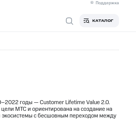
Поддержка
О МТС
я информация
Контакты
КАТАЛОГ
Медиа-центр
кты
Новости в регионе
Инвесторам и акционерам
ция акционерам
Документы
роль и аудит
Рынок акций
й
Описание
р
Реквизиты
Контакты
Устойчивое развитие
Комплаенс и деловая этика
На главную
0–2022
годы — Customer Lifetime Value 2.0.
 цели МТС и ориентирована на создание на
й экосистемы с бесшовным переходом между