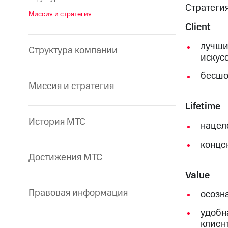
Стратегия
Миссия и стратегия
Client
лучши
Структура компании
искус
бесшо
Миссия и стратегия
Lifetime
История МТС
нацел
конце
Достижения МТС
Value
Правовая информация
осозн
удобн
клиен