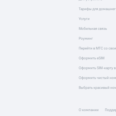
Тарифы для домашнег
Услуги
Мобильная связь
Роуминг
Перейти в МТС со св
Оформить eSIM
Оформить SIM-карту в
Оформить чистый но
Выбрать красивый но
О компании
Подде