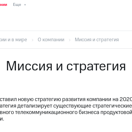
ании
Еще
ТС
Пресс-релизы
МТС о технологиях
ТС
История компании
Руководство региона
Правова
стижения
Интервью
Финансовая отчетность
Конта
сии и в мире
О компании
Миссия и стратегия
тивный секретарь
Раскрытие информации
Информа
ный кабинет акционера
Акционерный капитал
Конт
Порядок выкупа акций
Дивиденды
Рынок облигаци
Миссия и стратегия
 погашении именных облигаций
Другое
Регистрато
ставил новую стратегию развития компании на
202
ратегия детализирует существующие стратегические
овного телекоммуникационного бизнеса продуктово
и.