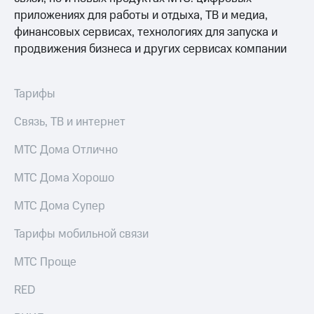
Раскрытие
приложениях для работы и отдыха, ТВ и медиа,
информации
Информация
финансовых сервисах, технологиях для запуска и
акционерам
продвижения бизнеса и других сервисах компании
Документы
ПАО
"МТС"
Тарифы
Собрания
акционеров
Связь, ТВ и интернет
Личный
кабинет
МТС Дома Отлично
акционера
Акционерный
капитал
МТС Дома Хорошо
Контроль
и
МТС Дома Супер
аудит
Рынок
Тарифы мобильной связи
акций
МТС Проще
Описание
Программа
RED
приобретения
Порядок