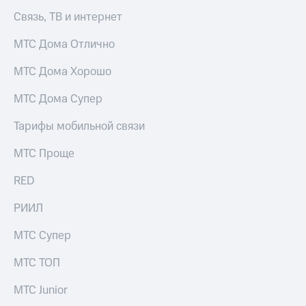
выкупа
Связь, ТВ и интернет
акций
Дивиденды
МТС Дома Отлично
Рынок
облигаций
МТС Дома Хорошо
Описание
МТС Дома Супер
Еврооблигации-2023
Уведомление
о
Тарифы мобильной связи
погашении
именных
МТС Проще
облигаций
Другое
RED
Регистратор
РИИЛ
Реквизиты
Контакты
МТС Супер
йчивое развитие
и деловая этика
МТС ТОП
На главную
МТС Junior