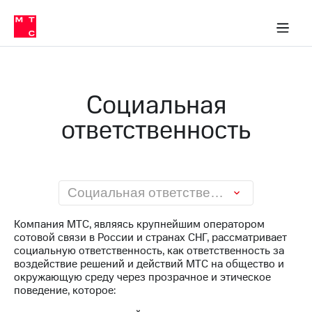
О
сторам и акционерам
Комплаенс и деловая этика
Устойчивое развитие
Медиа-центр
О МТС
О МТС
На главную
компании
О
компании
Стратегия
Стратегия
Карьера
Социальная
в МТС
Карьера
в МТС
ответственность
Пресс-
релизы
История
компании
МТС
о технологиях
Руководство
региона
Социальная ответственность
Правовая
Компания МТС, являясь крупнейшим оператором
информация
сотовой связи в России и странах СНГ, рассматривает
социальную ответственность, как ответственность за
Контакты
воздействие решений и действий МТС на общество и
окружающую среду через прозрачное и этическое
Медиа-центр
поведение, которое:
Пресс-
релизы