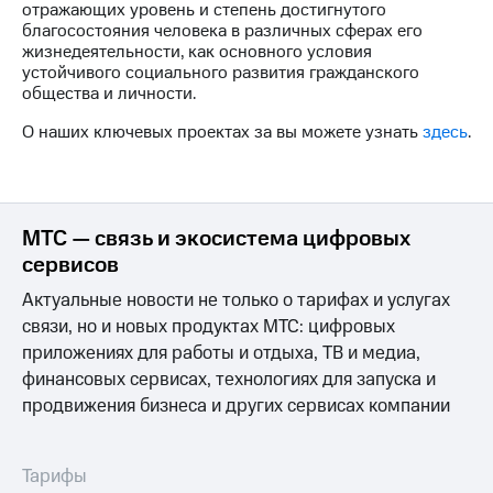
Раскрытие
отражающих уровень и степень достигнутого
информации
благосостояния человека в различных сферах его
Информация
жизнедеятельности, как основного условия
акционерам
устойчивого социального развития гражданского
Документы
общества и личности.
ПАО
"МТС"
О наших ключевых проектах за вы можете узнать
здесь
.
Собрания
акционеров
Личный
кабинет
акционера
МТС — связь и экосистема цифровых
Акционерный
сервисов
капитал
Контроль
Актуальные новости не только о тарифах и услугах
и
связи, но и новых продуктах МТС: цифровых
аудит
приложениях для работы и отдыха, ТВ и медиа,
Рынок
финансовых сервисах, технологиях для запуска и
акций
продвижения бизнеса и других сервисах компании
Описание
Программа
приобретения
Тарифы
Порядок