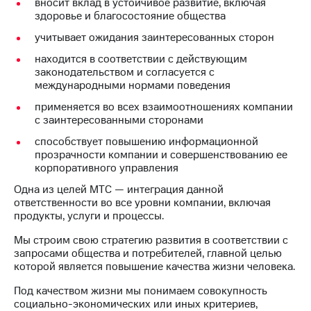
вносит вклад в устойчивое развитие, включая
здоровье и благосостояние общества
МТС
о технологиях
учитывает ожидания заинтересованных сторон
находится в соответствии с действующим
Достижения
законодательством и согласуется с
международными нормами поведения
Интервью
применяется во всех взаимоотношениях компании
Финансовая
с заинтересованными сторонами
отчетность
способствует повышению информационной
прозрачности компании и совершенствованию ее
Контакты
корпоративного управления
Новости
Одна из целей МТС — интеграция данной
в
ответственности во все уровни компании, включая
регионе
продукты, услуги и процессы.
м и акционерам
Мы строим свою стратегию развития в соответствии с
Корпоративное
запросами общества и потребителей, главной целью
управление
которой является повышение качества жизни человека.
Корпоративный
Под качеством жизни мы понимаем совокупность
секретарь
социально-экономических или иных критериев,