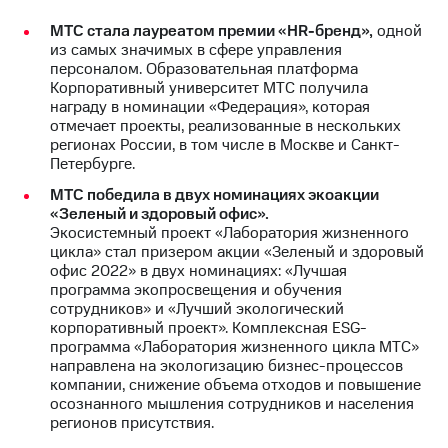
выкупа
МТС стала лауреатом премии «HR-бренд»,
одной
акций
из самых значимых в сфере управления
Дивиденды
персоналом. Образовательная платформа
Рынок
Корпоративный университет МТС получила
облигаций
награду в номинации «Федерация», которая
отмечает проекты, реализованные в нескольких
Описание
регионах России, в том числе в Москве и Санкт-
Еврооблигации-2023
Петербурге.
Уведомление
о
МТС победила в двух номинациях экоакции
погашении
«Зеленый и здоровый офис».
именных
Экосистемный проект «Лаборатория жизненного
облигаций
цикла» стал призером акции «Зеленый и здоровый
Другое
офис 2022» в двух номинациях: «Лучшая
программа экопросвещения и обучения
Регистратор
сотрудников» и «Лучший экологический
Реквизиты
корпоративный проект». Комплексная ESG-
Контакты
программа «Лаборатория жизненного цикла МТС»
йчивое развитие
направлена на экологизацию бизнес-процессов
и деловая этика
компании, снижение объема отходов и повышение
На главную
осознанного мышления сотрудников и населения
регионов присутствия.