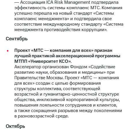
Раскрытие
― Ассоциация ICA Risk Management подтвердила
информации
эффективность системы комплаенс МТС. Компания
Информация
успешно перешла на новый стандарт «Системы
акционерам
комплаенс менеджмента» и подтвердила свое
Документы
соответствие международному стандарту «Система
ПАО
менеджмента противодействия коррупции».
"МТС"
Сентябрь
Собрания
акционеров
Проект «МТС ― компания для всех» признан
Личный
лучшей практикой акселерационной программы
кабинет
МТПП «Университет КСО».
акционера
Акселератор организован Фондом «Содействие
Акционерный
развитию науки, образования и медицины» при
капитал
Правительстве Москвы. Проект «МТС — компания
Контроль
для всех» создан с целью формирования
и
структуры коллектива, соответствующей
аудит
возрастной и гуманитарно-ценностной структуре
Рынок
общества, инклюзивной корпоративной культуры,
акций
повышения лояльности сотрудников и клиентов,
а также сокращения разрывов между поколениями
Описание
в разновозрастной среде.
Программа
приобретения
Октябрь
Порядок