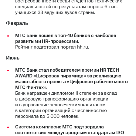
востребованности среди студентов технических
специальностей по результатам опроса 6 тыс.
МТС
учащихся 33 ведущих вузов страны.
о технологиях
Февраль
Достижения
МТС Банк вошел в топ-10 банков с наиболее
Интервью
развитыми HR-процессами.
Рейтинг подготовил портал hh.ru.
Финансовая
отчетность
Июнь
Контакты
МТС Банк стал победителем премии HR TECH
AWARD «Цифровая пирамида» за реализацию
Новости
масштабного проекта «Цифровое рабочее место
в
МТС Финтех».
регионе
Банк награжден дипломом II степени за вклад
в цифровую трансформацию организации
м и акционерам
и в управление человеческим капиталом
Корпоративное
в категории организаций с численностью
управление
персонала до 5 000 человек.
Корпоративный
Система комплаенс МТС подтвердила
секретарь
соответствие международным стандартам ISO