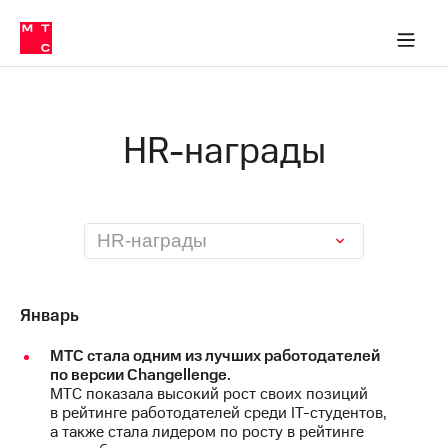
О
сторам и акционерам
Комплаенс и деловая этика
Устойчивое развитие
Медиа-центр
О МТС
О МТС
На главную
компании
О
компании
Стратегия
Стратегия
Карьера
HR-награды
в МТС
Карьера
в МТС
Пресс-
релизы
История
компании
МТС
HR-награды
о технологиях
Руководство
региона
Правовая
Январь
информация
МТС стала одним из лучших работодателей
Контакты
по версии Changellenge.
МТС показала высокий рост своих позиций
Медиа-центр
в рейтинге работодателей среди IT-студентов,
Пресс-
а также стала лидером по росту в рейтинге
релизы