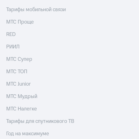
Тарифы мобильной связи
МТС Проще
RED
РИИЛ
МТС Супер
МТС ТОП
МТС Junior
МТС Мудрый
МТС Налегке
Тарифы для спутникового ТВ
Год на максимуме