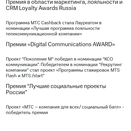
Премия в области маркетинга, лояльности и
выкупа
CRM Loyalty Awards Russia
акций
Дивиденды
Рынок
Программа МТС Cashback стала Лауреатом в
облигаций
номинации «Лучшая программа лояльности
телекоммуникационной компании»
Описание
Еврооблигации-2023
Премии «Digital Communications AWARD»
Уведомление
о
Проект “Поколение М” победил в номинации “КСО
погашении
коммуникации”. Победителем в номинации “Рекрутинг
именных
компании” стал проект «Программы стажировок MTS
облигаций
Flash и MTS /start”
Другое
Премия “Лучшие социальные проекты
Регистратор
России”
Реквизиты
Контакты
йчивое развитие
Проект «МТС – компания для всех/ социальный батл» -
и деловая этика
победитель премии
На главную