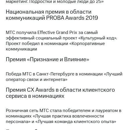
Раскрытие
маркетинг. Подростки и молодые люди до 25»
информации
Национальная премия в области
Информация
коммуникаций PROBA Awards 2019
акционерам
Документы
ПАО
МТС получила Effective Grand Prix за самый
"МТС"
эффективный социальный проект «Культурный код».
Собрания
Проект победил в номинации «Корпоративные
акционеров
коммуникации
Личный
кабинет
Премия «Признание и Влияние»
акционера
Акционерный
капитал
Победа МТС в Санкт-Петербурге в номинации «Лучший
Контроль
оператор связи и интернета»
и
Премия CX Awards в области клиентского
аудит
Рынок
сервиса в номинациях
акций
Розничная сеть МТС стала победителем и лауреатом в
Описание
номинациях «Лучшая практика вовлеченности
Программа
персонала» и «Лучшая команда клиентского опыта»
приобретения
Порядок