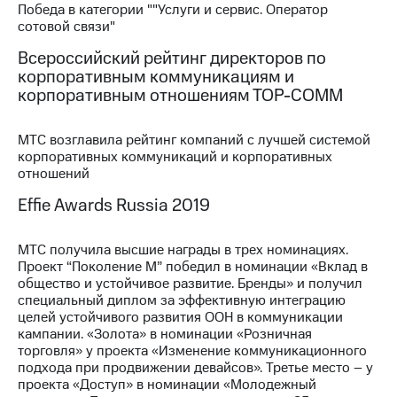
Победа в категории ""Услуги и сервис. Оператор
сотовой связи"
МТС
о технологиях
Всероссийский рейтинг директоров по
корпоративным коммуникациям и
Достижения
корпоративным отношениям ТОР-СОММ
Интервью
МТС возглавила рейтинг компаний с лучшей системой
Финансовая
корпоративных коммуникаций и корпоративных
отчетность
отношений
Контакты
Effie Awards Russia 2019
Новости
в
МТС получила высшие награды в трех номинациях.
регионе
Проект “Поколение М” победил в номинации «Вклад в
общество и устойчивое развитие. Бренды» и получил
специальный диплом за эффективную интеграцию
м и акционерам
Корпоративное
целей устойчивого развития ООН в коммуникации
управление
кампании. «Золота» в номинации «Розничная
торговля» у проекта «Изменение коммуникационного
Корпоративный
подхода при продвижении девайсов». Третье место – у
секретарь
проекта «Доступ» в номинации «Молодежный