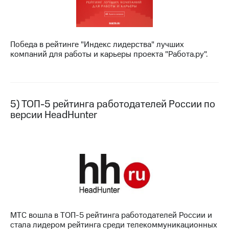
выкупа
акций
Дивиденды
Рынок
Победа в рейтинге "Индекс лидерства" лучших
облигаций
компаний для работы и карьеры проекта "Работа.ру".
Описание
Еврооблигации-2023
Уведомление
о
5) ТОП-5 рейтинга работодателей России по
погашении
именных
версии HeadHunter
облигаций
Другое
Регистратор
Реквизиты
Контакты
йчивое развитие
и деловая этика
На главную
МТС вошла в ТОП-5 рейтинга работодателей России и
стала лидером рейтинга среди телекоммуникационных