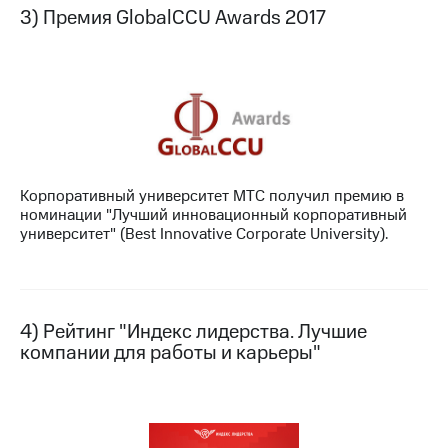
Раскрытие
3) Премия GlobalCCU Awards 2017
информации
Информация
акционерам
Документы
ПАО
"МТС"
Собрания
акционеров
Личный
кабинет
Корпоративный университет МТС получил премию в
акционера
номинации "Лучший инновационный корпоративный
Акционерный
университет" (Best Innovative Corporate University).
капитал
Контроль
и
аудит
Рынок
4) Рейтинг "Индекс лидерства. Лучшие
акций
компании для работы и карьеры"
Описание
Программа
приобретения
Порядок