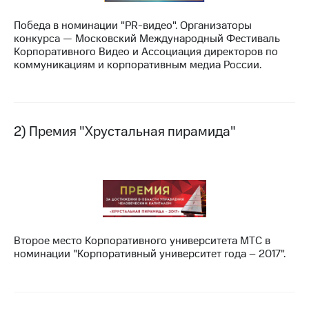
МТС
Победа в номинации "PR-видео". Организаторы
о технологиях
конкурса — Московский Международный Фестиваль
Корпоративного Видео и Ассоциация директоров по
Достижения
коммуникациям и корпоративным медиа России.
Интервью
Финансовая
отчетность
2) Премия "Хрустальная пирамида"
Контакты
Новости
в
регионе
м и акционерам
Второе место Корпоративного университета МТС в
Корпоративное
номинации "Корпоративный университет года – 2017".
управление
Корпоративный
секретарь