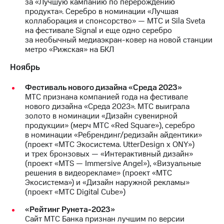
за «Лучшую кампанию по перерождению
Раскрытие
продукта». Серебро в номинации «Лучшая
информации
коллаборация и спонсорство» — МТС и Sila Sveta
Информация
на фестивале Signal и еще одно серебро
акционерам
за необычный медиаэкран-ковер на новой станции
Документы
метро «Рижская» на БКЛ
ПАО
"МТС"
Ноябрь
Собрания
акционеров
Фестиваль нового дизайна «Среда 2023»
Личный
МТС признана компанией года на фестивале
кабинет
нового дизайна «Среда 2023». МТС выиграла
акционера
золото в номинации «Дизайн сувенирной
Акционерный
продукции» (мерч МТС «Red Square»), серебро
капитал
в номинации «Ребрендинг/редизайн айдентики»
Контроль
(проект «МТС Экосистема. UtterDesign x ONY»)
и
и трех бронзовых — «Интерактивный дизайн»
аудит
(проект «MTS — Immersive Angel»), «Визуальные
Рынок
решения в видеорекламе» (проект «МТС
акций
Экосистема») и «Дизайн наружной рекламы»
(проект «МТС Digital Cube»)
Описание
Программа
«Рейтинг Рунета-2023»
приобретения
Сайт МТС Банка признан лучшим по версии
Порядок