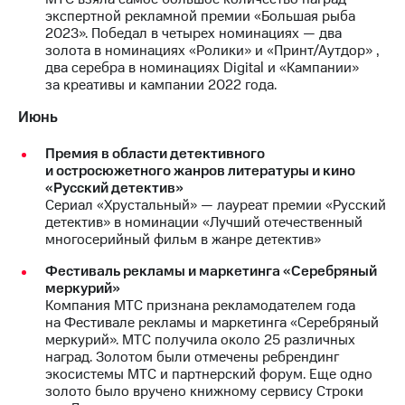
экспертной рекламной премии «Большая рыба
МТС
2023». Победал в четырех номинациях — два
о технологиях
золота в номинациях «Ролики» и «Принт/Аутдор» ,
два серебра в номинациях Digital и «Кампании»
Достижения
за креативы и кампании 2022 года.
Интервью
Июнь
Финансовая
Премия в области детективного
отчетность
и остросюжетного жанров литературы и кино
«Русский детектив»
Контакты
Сериал «Хрустальный» — лауреат премии «Русский
детектив» в номинации «Лучший отечественный
Новости
многосерийный фильм в жанре детектив»
в
регионе
Фестиваль рекламы и маркетинга «Серебряный
меркурий»
Компания МТС признана рекламодателем года
м и акционерам
на Фестивале рекламы и маркетинга «Серебряный
Корпоративное
меркурий». МТС получила около 25 различных
управление
наград. Золотом были отмечены ребрендинг
экосистемы МТС и партнерский форум. Еще одно
Корпоративный
золото было вручено книжному сервису Строки
секретарь