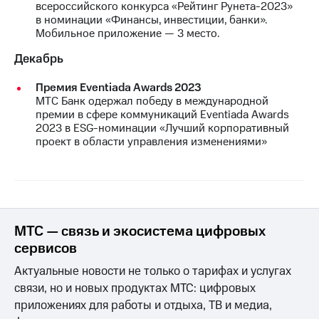
всероссийского конкурса «Рейтинг Рунета-2023»
выкупа
в номинации «Финансы, инвестиции, банки».
акций
Мобильное приложение — 3 место.
Дивиденды
Рынок
Декабрь
облигаций
Премия Eventiada Awards 2023
Описание
МТС Банк одержал победу в международной
Еврооблигации-2023
премии в сфере коммуникаций Eventiada Awards
Уведомление
2023 в ESG-номинации «Лучший корпоративный
о
проект в области управления изменениями»
погашении
именных
облигаций
Другое
Регистратор
Реквизиты
МТС — связь и экосистема цифровых
Контакты
сервисов
йчивое развитие
и деловая этика
Актуальные новости не только о тарифах и услугах
На главную
связи, но и новых продуктах МТС: цифровых
приложениях для работы и отдыха, ТВ и медиа,