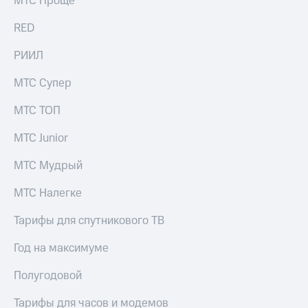
МТС Проще
выкупа
акций
RED
Дивиденды
Рынок
РИИЛ
облигаций
МТС Супер
Описание
Еврооблигации-2023
МТС ТОП
Уведомление
о
МТС Junior
погашении
именных
МТС Мудрый
облигаций
Другое
МТС Налегке
Регистратор
Реквизиты
Тарифы для спутникового ТВ
Контакты
йчивое развитие
Год на максимуме
и деловая этика
На главную
Полугодовой
Тарифы для часов и модемов