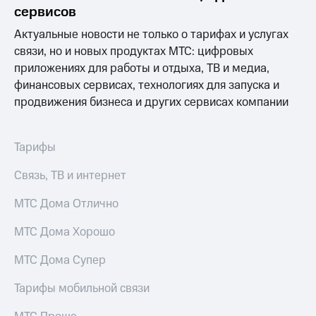
Раскрытие
сервисов
информации
Информация
Актуальные новости не только о тарифах и услугах
акционерам
связи, но и новых продуктах МТС: цифровых
Документы
приложениях для работы и отдыха, ТВ и медиа,
ПАО
"МТС"
финансовых сервисах, технологиях для запуска и
Собрания
продвижения бизнеса и других сервисах компании
акционеров
Личный
кабинет
Тарифы
акционера
Акционерный
Связь, ТВ и интернет
капитал
Контроль
МТС Дома Отлично
и
аудит
Рынок
МТС Дома Хорошо
акций
МТС Дома Супер
Описание
Программа
Тарифы мобильной связи
приобретения
Порядок