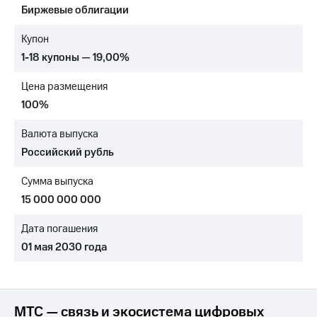
Биржевые облигации
МТС
о технологиях
Купон
1-18 купоны — 19,00%
Достижения
Цена размещения
Интервью
100%
Финансовая
отчетность
Валюта выпуска
Российский рубль
Контакты
Сумма выпуска
Новости
в
15 000 000 000
регионе
Дата погашения
м и акционерам
01 мая 2030 года
Корпоративное
управление
Корпоративный
секретарь
МТС — связь и экосистема цифровых