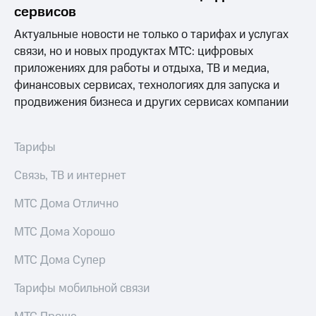
Раскрытие
сервисов
информации
Информация
Актуальные новости не только о тарифах и услугах
акционерам
связи, но и новых продуктах МТС: цифровых
Документы
приложениях для работы и отдыха, ТВ и медиа,
ПАО
"МТС"
финансовых сервисах, технологиях для запуска и
Собрания
продвижения бизнеса и других сервисах компании
акционеров
Личный
кабинет
Тарифы
акционера
Акционерный
Связь, ТВ и интернет
капитал
Контроль
МТС Дома Отлично
и
аудит
Рынок
МТС Дома Хорошо
акций
МТС Дома Супер
Описание
Программа
Тарифы мобильной связи
приобретения
Порядок