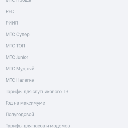
МТС Проще
выкупа
акций
RED
Дивиденды
Рынок
РИИЛ
облигаций
МТС Супер
Описание
Еврооблигации-2023
МТС ТОП
Уведомление
о
МТС Junior
погашении
именных
МТС Мудрый
облигаций
Другое
МТС Налегке
Регистратор
Реквизиты
Тарифы для спутникового ТВ
Контакты
йчивое развитие
Год на максимуме
и деловая этика
На главную
Полугодовой
Тарифы для часов и модемов