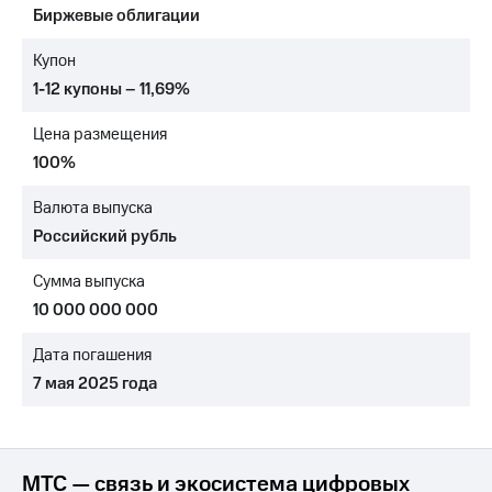
Биржевые облигации
МТС
о технологиях
Купон
1-12 купоны – 11,69%
Достижения
Цена размещения
Интервью
100%
Финансовая
отчетность
Валюта выпуска
Российский рубль
Контакты
Сумма выпуска
Новости
в
10 000 000 000
регионе
Дата погашения
м и акционерам
7 мая 2025 года
Корпоративное
управление
Корпоративный
секретарь
МТС — связь и экосистема цифровых