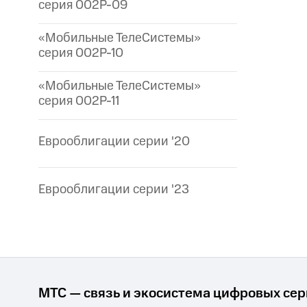
серия 002P-09
«Мобильные ТелеСистемы»
серия 002P-10
«Мобильные ТелеСистемы»
серия 002P-11
Еврооблигации серии '20
Еврооблигации серии '23
МТС — связь и экосистема цифровых се