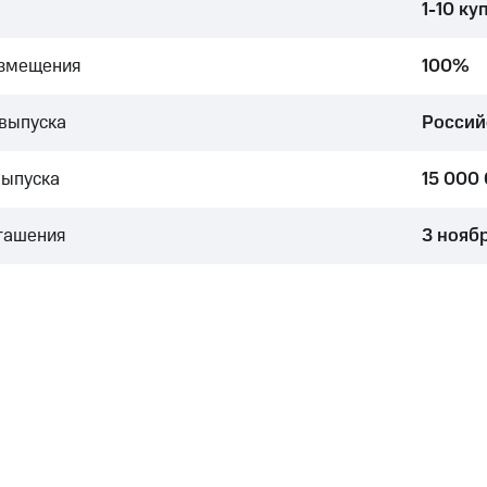
1-10 ку
азмещения
100%
выпуска
Россий
выпуска
15 000
гашения
3 нояб