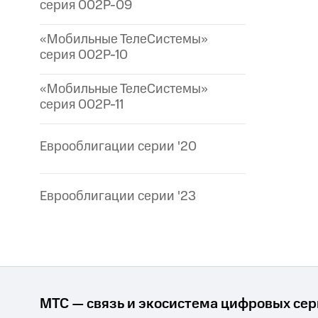
серия 002P-09
«Мобильные ТелеСистемы»
серия 002P-10
«Мобильные ТелеСистемы»
серия 002P-11
Еврооблигации серии '20
Еврооблигации серии '23
МТС — связь и экосистема цифровых се