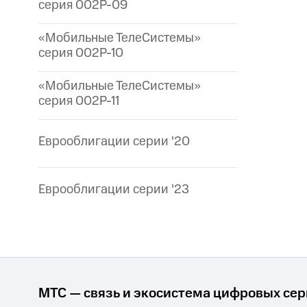
серия 002P-09
«Мобильные ТелеСистемы»
серия 002P-10
«Мобильные ТелеСистемы»
серия 002P-11
Еврооблигации серии '20
Еврооблигации серии '23
МТС — связь и экосистема цифровых се