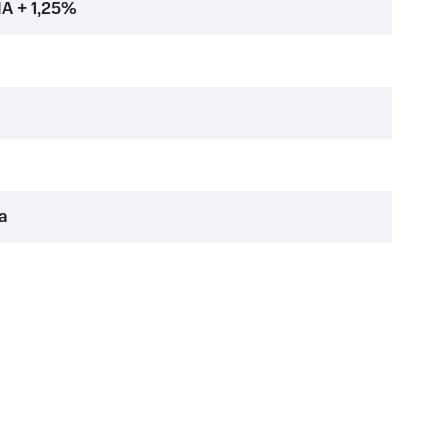
A + 1,25%
а