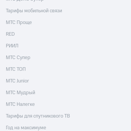
Раскрытие
информации
Тарифы мобильной связи
Информация
акционерам
МТС Проще
Документы
ПАО
RED
"МТС"
Собрания
акционеров
РИИЛ
Личный
кабинет
МТС Супер
акционера
Акционерный
МТС ТОП
капитал
Контроль
МТС Junior
и
аудит
МТС Мудрый
Рынок
акций
МТС Налегке
Описание
Тарифы для спутникового ТВ
Программа
приобретения
Год на максимуме
Порядок