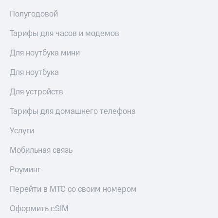
выкупа
Полугодовой
акций
Дивиденды
Тарифы для часов и модемов
Рынок
облигаций
Для ноутбука мини
Описание
Еврооблигации-2023
Для ноутбука
Уведомление
о
Для устройств
погашении
именных
Тарифы для домашнего телефона
облигаций
Другое
Услуги
Регистратор
Мобильная связь
Реквизиты
Контакты
Роуминг
йчивое развитие
и деловая этика
Перейти в МТС со своим номером
На главную
Оформить eSIM