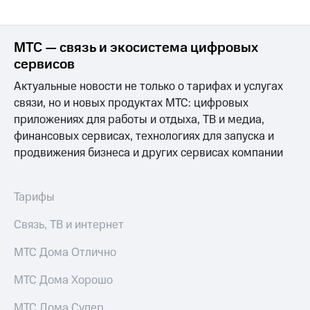
МТС
о технологиях
МТС — связь и экосистема цифровых
Достижения
сервисов
Актуальные новости не только о тарифах и услугах
Интервью
связи, но и новых продуктах МТС: цифровых
Финансовая
приложениях для работы и отдыха, ТВ и медиа,
отчетность
финансовых сервисах, технологиях для запуска и
продвижения бизнеса и других сервисах компании
Контакты
Новости
в
Тарифы
регионе
Связь, ТВ и интернет
м и акционерам
Корпоративное
МТС Дома Отлично
управление
МТС Дома Хорошо
Корпоративный
секретарь
МТС Дома Супер