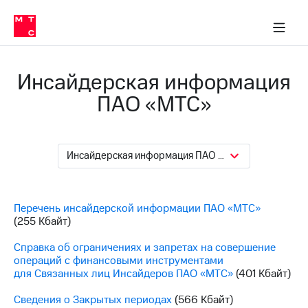
О
сторам и акционерам
Комплаенс и деловая этика
Устойчивое развитие
Медиа-центр
О МТС
О МТС
На главную
компании
О
компании
Стратегия
Стратегия
Инсайдерская информация
Карьера
в МТС
Карьера
ПАО «МТС»
в МТС
Пресс-
релизы
История
компании
Инсайдерская информация ПАО «МТС»
МТС
о технологиях
Руководство
региона
Перечень инсайдерской информации ПАО «МТС»
Правовая
(255 Кбайт)
информация
Справка об ограничениях и запретах на совершение
Контакты
операций с финансовыми инструментами
для Связанных лиц Инсайдеров ПАО «МТС»
(401 Кбайт)
Медиа-центр
Пресс-
Сведения о Закрытых периодах
(566 Кбайт)
релизы