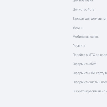
Для ноутбука
Для устройств
Тарифы для домашнег
Услуги
Мобильная связь
Роуминг
Перейти в МТС со св
Оформить eSIM
Оформить SIM-карту в
Оформить чистый но
Выбрать красивый но