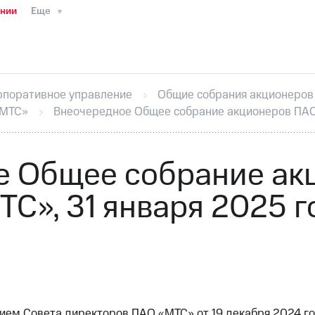
ании
Еще
ТС
Пресс-релизы
МТС о технологиях
ТС
История компании
Руководство региона
Правова
стижения
Интервью
Финансовая отчетность
Конта
рпоративное управление
Общие собрания акционеров
тивный секретарь
Раскрытие информации
Информа
«МТС»
Внеочередное Общее собрание акционеров ПАО 
ный кабинет акционера
Акционерный капитал
Конт
Порядок выкупа акций
Дивиденды
Рынок облигаци
 погашении именных облигаций
Другое
Регистрато
е Общее собрание ак
ТС», 31 января 2025 г
нием Совета директоров ПАО «МТС» от 19 декабря 2024 го