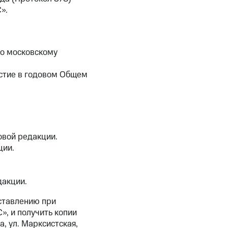
».
по московскому
астие в годовом Общем
вой редакции.
ции.
дакции.
ставлению при
, и получить копии
, ул. Марксистская,