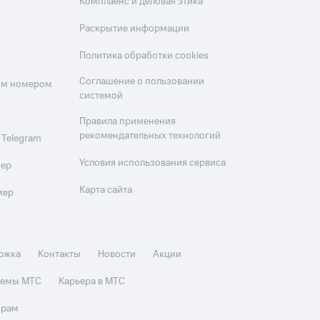
Комплаенс и деловая этика
Раскрытие информации
Политика обработки cookies
Соглашение о пользовании
оим номером
системой
Правила применения
рекомендательных технологий
 Telegram
Условия использования сервиса
мер
Карта сайта
мер
ржка
Контакты
Новости
Акции
стемы МТС
Карьера в МТС
орам