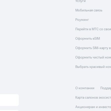
Услуги
Мобильная связь
Роуминг
Перейти в МТС со св
Оформить eSIM
Оформить SIM-карту в
Оформить чистый но
Выбрать красивый но
О компании
Подде
Карта салонов экоси
Акционерам и инвест