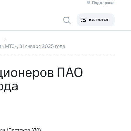
Поддержка
О МТС
я информация
Контакты
КАТАЛОГ
Медиа-центр
кты
Новости в регионе
Инвесторам и акционерам
ция акционерам
Документы
«МТС», 31 января 2025 года
роль и аудит
Рынок акций
й
Описание
р
Реквизиты
Контакты
ционеров ПАО
Устойчивое развитие
Комплаенс и деловая этика
ода
На главную
да (Протокол 378)