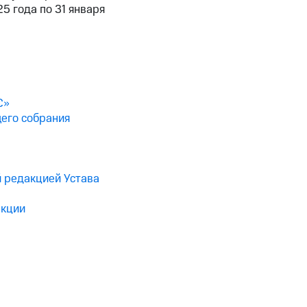
5 года по 31 января
С»
его собрания
й редакцией Устава
акции