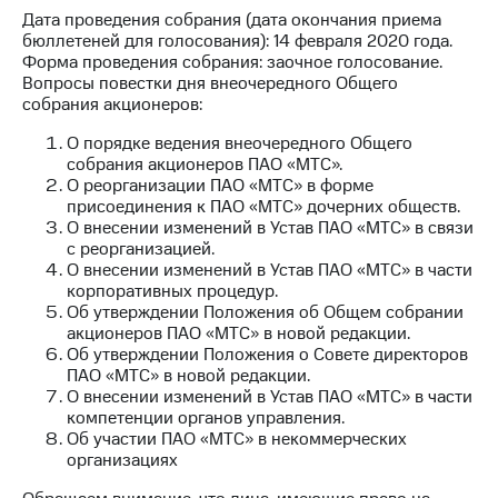
Дата проведения собрания (дата окончания приема
МТС
бюллетеней для голосования): 14 февраля 2020 года.
о технологиях
Форма проведения собрания: заочное голосование.
Вопросы повестки дня внеочередного Общего
Достижения
собрания акционеров:
Интервью
О порядке ведения внеочередного Общего
собрания акционеров ПАО «МТС».
Финансовая
О реорганизации ПАО «МТС» в форме
отчетность
присоединения к ПАО «МТС» дочерних обществ.
О внесении изменений в Устав ПАО «МТС» в связи
Контакты
с реорганизацией.
О внесении изменений в Устав ПАО «МТС» в части
Новости
корпоративных процедур.
в
Об утверждении Положения об Общем собрании
регионе
акционеров ПАО «МТС» в новой редакции.
Об утверждении Положения о Совете директоров
ПАО «МТС» в новой редакции.
м и акционерам
О внесении изменений в Устав ПАО «МТС» в части
Корпоративное
компетенции органов управления.
управление
Об участии ПАО «МТС» в некоммерческих
организациях
Корпоративный
секретарь