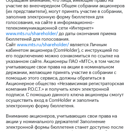
Обращаем внимание, что лица, имеющие право на
Раскрытие
участие во внеочередном Общем собрании акционеров
информации
(их представители), могут принять участие в собрании,
Информация
заполнив электронную форму бюллетеня для
акционерам
голосования, на сайте в информационно-
Документы
телекоммуникационной сети «Интернет»
ПАО
www.mts.ru/shareholder/
до даты окончания приема
"МТС"
бюллетеней для голосования.
Собрания
Сайт
www.mts.ru/shareholder/
является Личным
акционеров
кабинетом акционера (ComHolder), c инструкцией по
Личный
его подключению можно ознакомиться по ссылке на
кабинет
указанном сайте. Акционеры ПАО «МТС», в том числе
акционера
учитывающие свои права на акции в номинальном
Акционерный
держании, желающие принять участие в собрании с
капитал
помощью этого сервиса, должны обратиться в
Контроль
Акционерное общество «Независимая регистраторская
и
компания Р.О.С.Т.» и получить ключ электронной
аудит
подписи. С помощью данного ключа акционеры смогут
Рынок
осуществить вход в ComHolder и заполнить
акций
электронную форму бюллетеня.
Описание
Вниманию акционеров, учитывающих свои права на
Программа
акции у номинального держателя! Заполнение
приобретения
электронной формы бюллетеня станет доступно после
Порядок