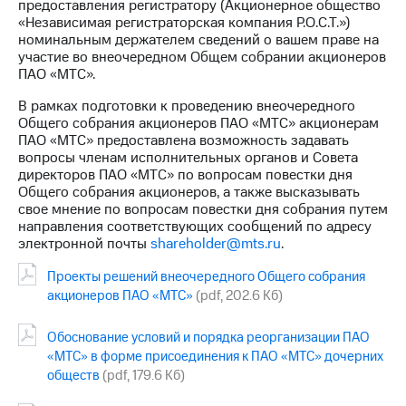
предоставления регистратору (Акционерное общество
выкупа
«Независимая регистраторская компания Р.О.С.Т.»)
акций
номинальным держателем сведений о вашем праве на
Дивиденды
участие во внеочередном Общем собрании акционеров
Рынок
ПАО «МТС».
облигаций
В рамках подготовки к проведению внеочередного
Описание
Общего собрания акционеров ПАО «МТС» акционерам
Еврооблигации-2023
ПАО «МТС» предоставлена возможность задавать
Уведомление
вопросы членам исполнительных органов и Совета
о
директоров ПАО «МТС» по вопросам повестки дня
погашении
Общего собрания акционеров, а также высказывать
именных
свое мнение по вопросам повестки дня собрания путем
облигаций
направления соответствующих сообщений по адресу
Другое
электронной почты
shareholder@mts.ru
.
Регистратор
Проекты решений внеочередного Общего собрания
Реквизиты
акционеров ПАО «МТС»
(pdf, 202.6 Кб)
Контакты
йчивое развитие
Обоснование условий и порядка реорганизации ПАО
и деловая этика
«МТС» в форме присоединения к ПАО «МТС» дочерних
На главную
обществ
(pdf, 179.6 Кб)