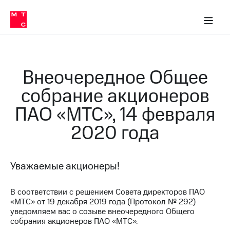
О
сторам и акционерам
Комплаенс и деловая этика
Устойчивое развитие
Медиа-центр
О МТС
О МТС
На главную
компании
О
компании
Стратегия
Стратегия
Карьера
Внеочередное Общее
в МТС
Карьера
в МТС
собрание акционеров
Пресс-
релизы
История
ПАО «МТС», 14 февраля
компании
МТС
2020 года
о технологиях
Руководство
региона
Правовая
Уважаемые акционеры!
информация
Контакты
В соответствии с решением Совета директоров ПАО
«МТС» от 19 декабря 2019 года (Протокол № 292)
Медиа-центр
уведомляем вас о созыве внеочередного Общего
Пресс-
собрания акционеров ПАО «МТС».
релизы