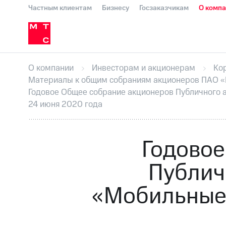
Частным клиентам
Бизнесу
Госзаказчикам
О комп
О компании
Стратегия
Карьера в М
Инвесторам и акционерам
Комплаенс и деловая этика
Устойчивое развитие
Медиа-центр
О МТС
На главную
О компании
Стратегия
Карьера в М
Пресс-релизы
МТС о технологиях
До
О компании
Инвесторам и акционерам
Ко
Корпоративное управление
Корпора
Материалы к общим собраниям акционеров ПАО 
ПАО "МТС"
Собрания акционеров
Лич
Годовое Общее собрание акционеров Публичного
Описание
Программа приобретения
24 июня 2020 года
Еврооблигации-2023
Уведомление о
Годовое
Публич
«Мобильные