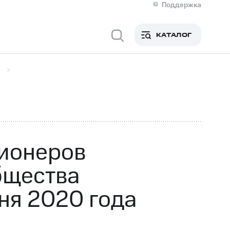
Поддержка
О МТС
я информация
Контакты
КАТАЛОГ
Медиа-центр
кты
Новости в регионе
Инвесторам и акционерам
ция акционерам
Документы
роль и аудит
Рынок акций
й
Описание
р
Реквизиты
Контакты
Устойчивое развитие
Комплаенс и деловая этика
На главную
ционеров
бщества
ня 2020 года