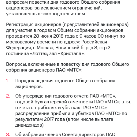
Раскрытие
вопросам повестки дня годового Общего собрания
информации
акционеров, за исключением ограничений,
Информация
установленных законодательством.
акционерам
Регистрация акционеров (представителей акционеров)
Документы
для участия в годовом Общем собрании акционеров
ПАО
проводится 28 июня 2018 года с 9 часов 00 минут по
"МТС"
московскому времени по адресу: Российская
Собрания
Федерация, г. Москва, Новинский б-р, д.8, стр.2,
акционеров
гостиница «Лотте», зал «Кристалл».
Личный
кабинет
Вопросы, включенные в повестку дня годового Общего
акционера
собрания акционеров ПАО «МТС»:
Акционерный
капитал
Порядок ведения годового Общего собрания
Контроль
акционеров.
и
аудит
Об утверждении годового отчета ПАО «МТС»,
Рынок
годовой бухгалтерской отчетности ПАО «МТС», в т.ч.
акций
отчета о прибылях и убытках ПАО «МТС»,
распределение прибыли и убытков ПАО «МТС» по
Описание
результатам 2017 года (в том числе выплата
Программа
дивидендов).
приобретения
Об избрании членов Совета директоров ПАО
Порядок