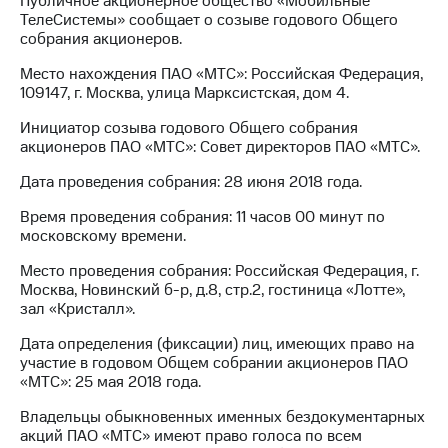
Публичное акционерное общество «Мобильные
ТелеСистемы» сообщает о созыве годового Общего
МТС
собрания акционеров.
о технологиях
Место нахождения ПАО «МТС»: Российская Федерация,
Достижения
109147, г. Москва, улица Марксистская, дом 4.
Инициатор созыва годового Общего собрания
Интервью
акционеров ПАО «МТС»: Совет директоров ПАО «МТС».
Финансовая
Дата проведения собрания: 28 июня 2018 года.
отчетность
Время проведения собрания: 11 часов 00 минут по
Контакты
московскому времени.
Новости
Место проведения собрания: Российская Федерация, г.
в
Москва, Новинский б-р, д.8, стр.2, гостиница «Лотте»,
регионе
зал «Кристалл».
м и акционерам
Дата определения (фиксации) лиц, имеющих право на
Корпоративное
участие в годовом Общем собрании акционеров ПАО
управление
«МТС»: 25 мая 2018 года.
Корпоративный
Владельцы обыкновенных именных бездокументарных
секретарь
акций ПАО «МТС» имеют право голоса по всем