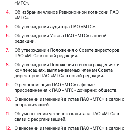
«МТС».
выкупа
акций
Об избрании членов Ревизионной комиссии ПАО
Дивиденды
«МТС».
Рынок
облигаций
Об утверждении аудитора ПАО «МТС».
Об утверждении Устава ПАО «МТС» в новой
Описание
редакции.
Еврооблигации-2023
Уведомление
Об утверждении Положения о Совете директоров
о
ПАО «МТС» в новой редакции.
погашении
именных
Об утверждении Положения о вознаграждениях и
облигаций
компенсациях, выплачиваемых членам Совета
Другое
директоров ПАО «МТС» в новой редакции.
О реорганизации ПАО «МТС» в форме
Регистратор
присоединения к ПАО «МТС» дочерних обществ.
Реквизиты
Контакты
О внесении изменений в Устав ПАО «МТС» в связи с
йчивое развитие
реорганизацией.
и деловая этика
Об уменьшении уставного капитала ПАО «МТС» в
На главную
связи с реорганизацией.
О внесении изменений в Устав ПАО «МТС» в связи с