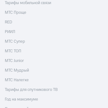
Тарифы мобильной связи
МТС Проще
RED
РИИЛ
МТС Супер
МТС ТОП
МТС Junior
МТС Мудрый
МТС Налегке
Тарифы для спутникового ТВ
Год на максимуме