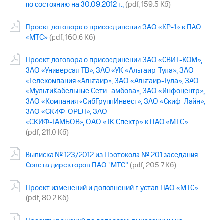
Раскрытие
по состоянию на 30.09.2012 г.;
(pdf, 159.5 Кб)
информации
Информация
Проект договора о присоединении ЗАО «КР-1» к ПАО
акционерам
«МТС»
(pdf, 160.6 Кб)
Документы
ПАО
"МТС"
Проект договора о присоединении ЗАО «СВИТ-КОМ»,
Собрания
ЗАО «Универсал ТВ», ЗАО «УК «Альтаир-Тула», ЗАО
акционеров
«Телекомпания «Альтаир», ЗАО «Альтаир-Тула», ЗАО
Личный
«МультиКабельные Сети Тамбова», ЗАО «Инфоцентр»,
кабинет
ЗАО «Компания «СибГруппИнвест», ЗАО «Скиф-Лайн»,
акционера
ЗАО «СКИФ-ОРЕЛ», ЗАО
Акционерный
«СКИФ-ТАМБОВ», ОАО «ТК Спектр» к ПАО «МТС»
капитал
(pdf, 211.0 Кб)
Контроль
и
аудит
Выписка № 123/2012 из Протокола № 201 заседания
Рынок
Совета директоров ПАО "МТС"
(pdf, 205.7 Кб)
акций
Проект изменений и дополнений в устав ПАО «МТС»
Описание
Программа
(pdf, 80.2 Кб)
приобретения
Порядок