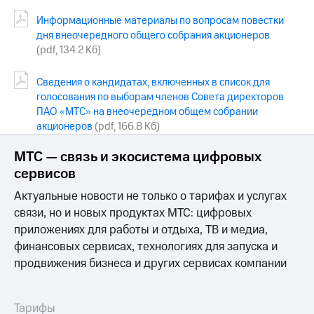
Информационные материалы по вопросам повестки
МТС
дня внеочередного общего собрания акционеров
о технологиях
(pdf, 134.2 Кб)
Достижения
Сведения о кандидатах, включенных в список для
Интервью
голосования по выборам членов Совета директоров
ПАО «МТС» на внеочередном общем собрании
Финансовая
акционеров
(pdf, 166.8 Кб)
отчетность
МТС — связь и экосистема цифровых
Контакты
сервисов
Новости
Актуальные новости не только о тарифах и услугах
в
регионе
связи, но и новых продуктах МТС: цифровых
приложениях для работы и отдыха, ТВ и медиа,
м и акционерам
финансовых сервисах, технологиях для запуска и
Корпоративное
продвижения бизнеса и других сервисах компании
управление
Корпоративный
секретарь
Тарифы