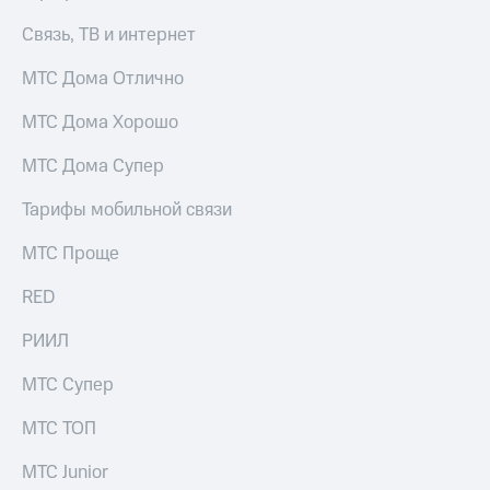
Раскрытие
информации
Связь, ТВ и интернет
Информация
акционерам
МТС Дома Отлично
Документы
ПАО
МТС Дома Хорошо
"МТС"
Собрания
МТС Дома Супер
акционеров
Личный
Тарифы мобильной связи
кабинет
акционера
МТС Проще
Акционерный
капитал
Контроль
RED
и
аудит
РИИЛ
Рынок
акций
МТС Супер
Описание
МТС ТОП
Программа
приобретения
МТС Junior
Порядок