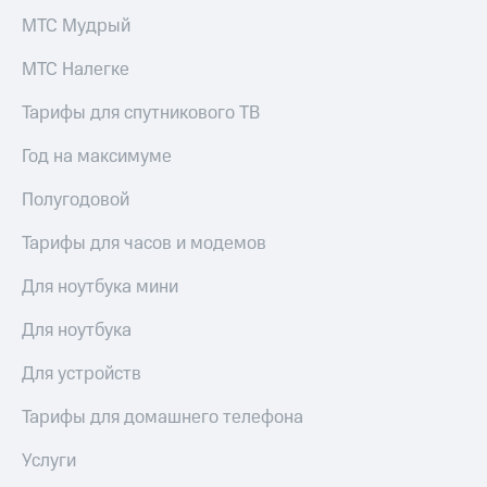
выкупа
МТС Мудрый
акций
Дивиденды
МТС Налегке
Рынок
облигаций
Тарифы для спутникового ТВ
Описание
Год на максимуме
Еврооблигации-2023
Уведомление
Полугодовой
о
погашении
именных
Тарифы для часов и модемов
облигаций
Другое
Для ноутбука мини
Регистратор
Для ноутбука
Реквизиты
Контакты
Для устройств
йчивое развитие
и деловая этика
Тарифы для домашнего телефона
На главную
Услуги