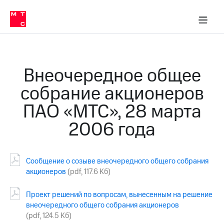
О
сторам и акционерам
Комплаенс и деловая этика
Устойчивое развитие
Медиа-центр
О МТС
О МТС
На главную
компании
О
компании
Стратегия
Стратегия
Карьера
Внеочередное общее
в МТС
Карьера
в МТС
собрание акционеров
Пресс-
релизы
История
ПАО «МТС», 28 марта
компании
МТС
2006 года
о технологиях
Руководство
региона
Правовая
Сообщение о созыве внеочередного общего собрания
информация
акционеров
(pdf, 117.6 Кб)
Контакты
Проект решений по вопросам, вынесенным на решение
Медиа-центр
внеочередного общего собрания акционеров
Пресс-
(pdf, 124.5 Кб)
релизы