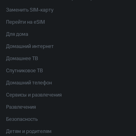
Скидка 30%
с карты
на связь
МТС Деньги
Заменить SIM-карту
С картой
Обзоры
Перейти на eSIM
МТС
товаров
Деньги
Для дома
МТС
Скидки
Накопления
до 40%
Домашний интернет
на смартфоны
Откладывайте
Домашнее ТВ
деньги
при
и получайте
покупке
Спутниковое ТВ
доход 15%
со связью
Платежи
МТС
Домашний телефон
и
переводы
Сервисы и развлечения
Пополнить
номер
Развлечения
МТС
Безопасность
Настройки
автоплатежа
Детям и родителям