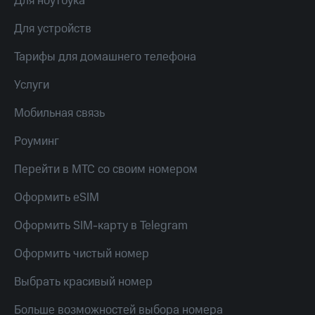
Для ноутбука
МТС
КИОН
Деньги
Строки
Для устройств
МТС
Накопления
Live
Тарифы для домашнего телефона
Откладывайте
Гудок
Услуги
деньги
и получайте
Мой
Мобильная связь
доход 15%
МТС
Акции
Роуминг
Условия
Все
пополнения
приложения
Перейти в МТС со своим номером
Финансы
Скидка
Инвестиции
Оформить eSIM
30%
на связь
Получайте
Оформить SIM-карту в Telegram
доход
онлайн
Тарифы
Оформить чистый номер
Страхование
RED,
РИИЛ
Выбрать красивый номер
Покупка
и МТС Супер
полисов
дешевле
онлайн
при оплате
Больше возможностей выбора номера