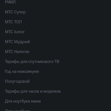
Live
РИИЛ
и не
только
Гудок
МТС Супер
Безопасность
Мой
МТС ТОП
МТС
Финансы
МТС Junior
Все
Детям
приложения
и родителям
МТС Мудрый
Инвестиции
Здоровье
МТС Налегке
и фитнес
Получайте
Тарифы для спутникового ТВ
доход
Приложения
онлайн
от МТС
Год на максимуме
Страхование
Акции
Полугодовой
Покупка
полисов
Приложения
онлайн
Тарифы для часов и модемов
КИОН
Скидка 30%
на связь
Для ноутбука мини
КИОН
Музыка
С картой