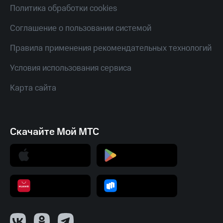
Смартфоны
Политика обработки cookies
Наушники
Соглашение о пользовании системой
и
колонки
Правила применения рекомендательных технологий
Умные
Условия использования сервиса
часы
и
Карта сайта
трекеры
Умный
дом
Скачайте Мой МТС
Планшеты
Акции
и
скидки
Все
товары