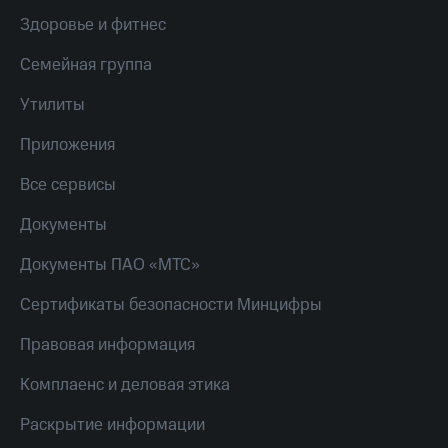
Пополнить
Здоровье и фитнес
номер
другого
Семейная группа
оператора
Утилиты
Оплата
интернета
Приложения
и
ТВ
Все сервисы
Переводы
Документы
с
телефона
Документы ПАО «МТС»
на карту
МТС Pay
Сертификаты безопасности Минцифры
Оплата
Правовая информация
по QR-
коду
Комплаенс и деловая этика
за границей
Раскрытие информации
тернет-магазин