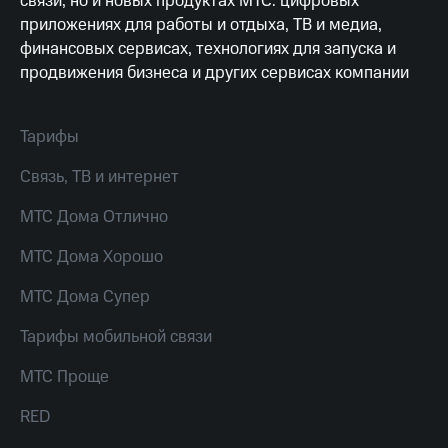
связи, но и новых продуктах МТС: цифровых
висы и подписки
Сертификаты
МТС
приложениях для работы и отдыха, ТВ и медиа,
безопасности
Premium
финансовых сервисах, технологиях для запуска и
Всё
продвижения бизнеса и других сервисах компании
Подписка
под
на гигабайты
рукой
интернета,
в Мой МТС
фильмы,
Тарифы
музыка
Посмотрите,
и многое
Связь, ТВ и интернет
что
другое
полезного
Семейная
МТС Дома Отлично
есть
группа
в нашем
МТС Дома Хорошо
приложении
Скидка
на тарифы,
МТС Дома Супер
КИОН
общие
подписки
Тарифы мобильной связи
КИОН
и услуги,
Музыка
доступ
МТС Проще
к геолокации
КИОН
Кино,
Строки
RED
музыка,
книги