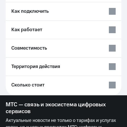
Услуги
149 ₽/
мес
Как подключить
Акции
МТС
Домашний
Premium
Как работает
интернет
Подписка
Домашнее
на гигабайты
ТВ
Совместимость
интернета,
фильмы,
Спутниковое
музыка
ТВ
и многое
Территория действия
другое
Домашний
Семейная
телефон
группа
Сколько стоит
Перейти
Скидка
в МТС
на тарифы,
со своим
общие
МТС — связь и экосистема цифровых
номером
подписки
сервисов
и услуги,
Поддержка
доступ
Актуальные новости не только о тарифах и услугах
к геолокации