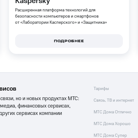
Kaspersky
услуги, доступ к геолокации
Расширенная платформа технологий для
пасность
Финансы
Детям и родителям
Здоровье и 
ильмы, музыка и многое другое
безопасности компьютеров и смартфонов
от «Лаборатории Касперского» и «Защитника»
услуги, доступ к геолокации
ive
Гудок
Мой МТС
Все приложения
ПОДРОБНЕЕ
 в нашем приложении
ive
Гудок
Мой МТС
Все приложения
Инвестиции
рвисов
Тарифы
 связи, но и новых продуктах МТС:
Связь, ТВ и интернет
 медиа, финансовых сервисах,
ход 15%
МТС Дома Отлично
 других сервисах компании
ер МТС
Настройки автоплатежа
Пополнить номер др
МТС Дома Хорошо
 на карту
МТС Pay
Оплата по QR-коду за границей
МТС Дома Супер