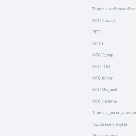
ые часы и трекеры
Умный дом
Планшеты
Акции и 
Тарифы мобильной св
ход 15%
МТС Проще
RED
РИИЛ
ле при оплате с карты МТС Деньги
МТС Супер
МТС ТОП
МТС Junior
МТС Мудрый
МТС Налегке
Тарифы для спутников
Год на максимуме