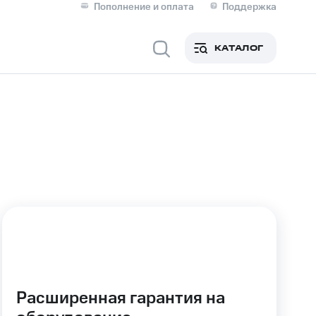
Пополнение и оплата
Поддержка
Скидка 30% на связь
Личные кабинеты
КАТАЛОГ
Мобильная связь
IM-карта для иностранцев
M
Для дома
ерейти в МТС со своим
ой МТС
Сервисы и подписки
Расширенная гарантия на