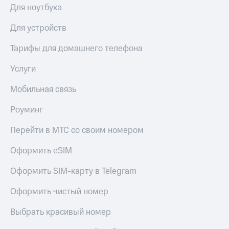
МТС
Для ноутбука
КИОН
Деньги
Строки
МТС
Для устройств
Накопления
Live
Тарифы для домашнего телефона
Откладывайте
Гудок
деньги
Услуги
и получайте
Мой
доход 15%
МТС
Мобильная связь
Акции
Условия
Все
Роуминг
пополнения
приложения
Финансы
Перейти в МТС со своим номером
Скидка
Инвестиции
30%
Оформить eSIM
на связь
Получайте
доход
Оформить SIM-карту в Telegram
онлайн
Тарифы
Страхование
RED,
Оформить чистый номер
РИИЛ
Покупка
и МТС Супер
Выбрать красивый номер
полисов
дешевле
онлайн
при оплате