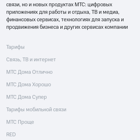
висы и подписки
Сертификаты
связи, но и новых продуктах МТС: цифровых
МТС
безопасности
приложениях для работы и отдыха, ТВ и медиа,
Premium
финансовых сервисах, технологиях для запуска и
Всё
Подписка
под
продвижения бизнеса и других сервисах компании
на гигабайты
рукой
интернета,
в Мой МТС
фильмы,
Тарифы
музыка
Посмотрите,
и многое
что
Связь, ТВ и интернет
другое
полезного
Семейная
есть
МТС Дома Отлично
группа
в нашем
приложении
Скидка
МТС Дома Хорошо
на тарифы,
КИОН
общие
МТС Дома Супер
подписки
КИОН
и услуги,
Тарифы мобильной связи
Музыка
доступ
к геолокации
МТС Проще
КИОН
Кино,
Строки
музыка,
RED
книги