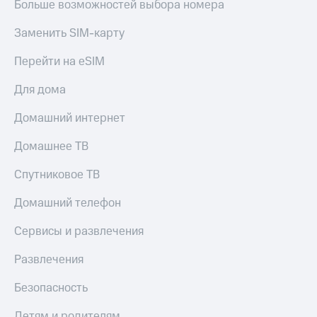
Больше возможностей выбора номера
Скидка 30%
с карты
на связь
МТС Деньги
Заменить SIM-карту
С картой
Обзоры
МТС
товаров
Перейти на eSIM
Деньги
МТС
Скидки
Для дома
Накопления
до 40%
на смартфоны
Домашний интернет
Откладывайте
деньги
Домашнее ТВ
при
и получайте
покупке
доход 15%
со связью
Спутниковое ТВ
Платежи
МТС
и
Домашний телефон
переводы
Сервисы и развлечения
Пополнить
номер
Развлечения
МТС
Безопасность
Настройки
автоплатежа
Детям и родителям