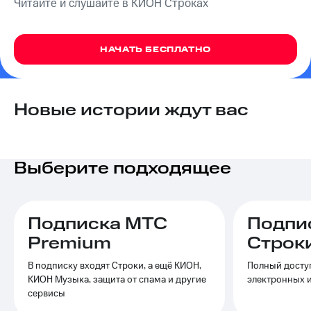
Читайте и слушайте в КИОН Строках
на связь
Роуминг
Тарифы
RED,
НАЧАТЬ БЕСПЛАТНО
Семейная
РИИЛ
группа
и МТС
Супер
Заказать
дешевле
Новые истории ждут вас
SIM-
при
карту
оплате
с карты
Оформить
МТС
Выберите подходящее
eSIM
Деньги
SIM-
Выберите
карта
и подключите
Подписка МТС
Подпи
для
ТВ
иностранцев
с выгодным
Premium
Строк
тарифом
Оформить
В подписку входят Строки, а ещё КИОН,
Полный доступ
чистый
Тарифы
КИОН Музыка, защита от спама и другие
электронных 
номер
сервисы
Интернет,