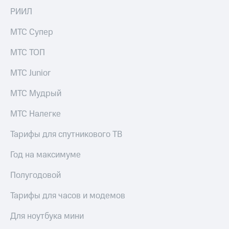
Live
и не
РИИЛ
только
Гудок
МТС Супер
Безопасность
Мой
МТС
МТС ТОП
Финансы
Все
МТС Junior
Детям
приложения
и родителям
МТС Мудрый
Инвестиции
Здоровье
и фитнес
МТС Налегке
Получайте
доход
Приложения
Тарифы для спутникового ТВ
онлайн
от МТС
Страхование
Год на максимуме
Акции
Покупка
Полугодовой
полисов
Приложения
онлайн
КИОН
Тарифы для часов и модемов
Скидка 30%
на связь
КИОН
Для ноутбука мини
Музыка
С картой