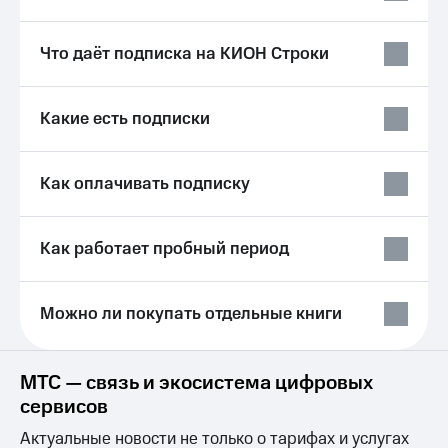
Услуги
149 ₽/
мес
Акции
Что даёт подписка на КИОН Строки
МТС
Домашний
Premium
интернет
Какие есть подписки
Подписка
Домашнее
на гигабайты
ТВ
интернета,
Как оплачивать подписку
фильмы,
Спутниковое
музыка
ТВ
и многое
другое
Как работает пробный период
Домашний
Семейная
телефон
группа
Можно ли покупать отдельные книги
Перейти
Скидка
в МТС
на тарифы,
со своим
общие
номером
подписки
МТС — связь и экосистема цифровых
и услуги,
сервисов
Поддержка
доступ
к геолокации
Актуальные новости не только о тарифах и услугах