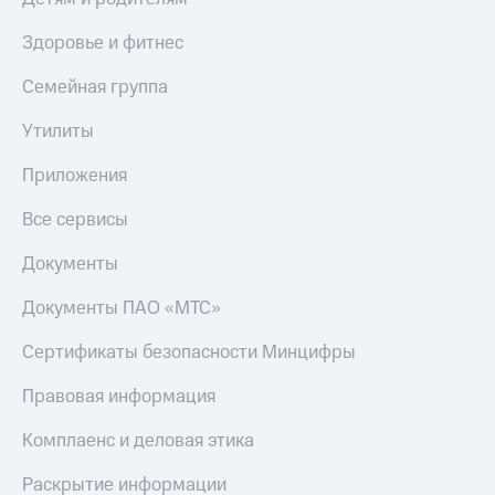
Пополнить
номер
Здоровье и фитнес
другого
оператора
Семейная группа
Оплата
Утилиты
интернета
и
Приложения
ТВ
Все сервисы
Переводы
с
Документы
телефона
на карту
Документы ПАО «МТС»
МТС Pay
Сертификаты безопасности Минцифры
Оплата
Правовая информация
по QR-
коду
за границей
Комплаенс и деловая этика
тернет-магазин
Раскрытие информации