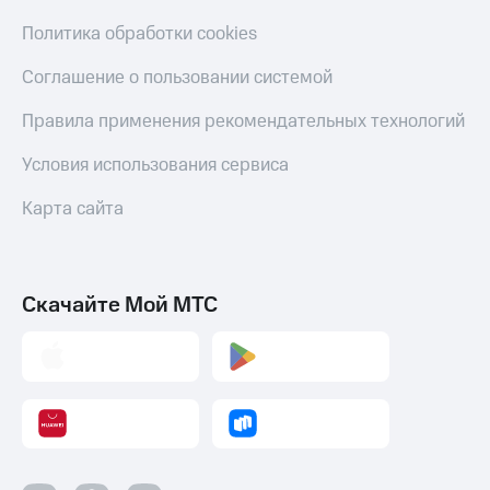
Смартфоны
Политика обработки cookies
Наушники
и
Соглашение о пользовании системой
колонки
Правила применения рекомендательных технологий
Умные
часы
Условия использования сервиса
и
трекеры
Карта сайта
Умный
дом
Планшеты
Скачайте Мой МТС
Акции
и
скидки
Все
товары