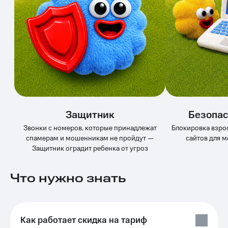
висы и подписки
Сертификаты
МТС
безопасности
Premium
Всё
Подписка
под
на гигабайты
рукой
интернета,
в Мой МТС
фильмы,
музыка
Посмотрите,
и многое
что
другое
полезного
Семейная
Защитник
Безопас
есть
группа
в нашем
Звонки с номеров, которые принадлежат
Блокировка взро
приложении
Скидка
спамерам и мошенникам не пройдут —
сайтов для 
на тарифы,
Защитник оградит ребенка от угроз
КИОН
общие
подписки
КИОН
Что нужно знать
и услуги,
Музыка
доступ
к геолокации
КИОН
Кино,
Строки
музыка,
Как работает скидка на тариф
книги