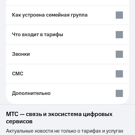
Live
и не
только
Гудок
Как устроена семейная группа
Безопасность
Мой
МТС
Финансы
Что входит в тарифы
Все
Детям
приложения
и родителям
Звонки
Инвестиции
Здоровье
и фитнес
Получайте
СМС
доход
Приложения
онлайн
от МТС
Страхование
Дополнительно
Акции
Покупка
полисов
Приложения
онлайн
КИОН
МТС — связь и экосистема цифровых
Скидка 30%
сервисов
на связь
КИОН
Музыка
Актуальные новости не только о тарифах и услугах
С картой