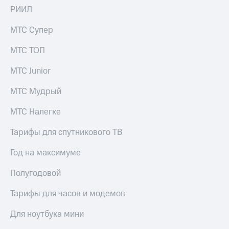
Скидка 30%
с карты
РИИЛ
на связь
МТС Деньги
МТС Супер
С картой
Обзоры
МТС
товаров
МТС ТОП
Деньги
МТС
Скидки
МТС Junior
Накопления
до 40%
на смартфоны
МТС Мудрый
Откладывайте
деньги
при
МТС Налегке
и получайте
покупке
доход 15%
со связью
Платежи
Тарифы для спутникового ТВ
МТС
и
переводы
Год на максимуме
Пополнить
Полугодовой
номер
МТС
Тарифы для часов и модемов
Настройки
Для ноутбука мини
автоплатежа