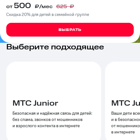
500
на связь
от
₽/мес
625
₽
Скидка 20% для детей в семейной группе
Роуминг
Тарифы
RED,
Семейная
РИИЛ
ВЫБРАТЬ
группа
и МТС
Супер
Выберите подходящее
Заказать
дешевле
SIM-
при
карту
оплате
с карты
Оформить
МТС
eSIM
Деньги
SIM-
Выберите
карта
и подключите
для
ТВ
МТС Junior
МТС Ju
иностранцев
с выгодным
тарифом
Безопасная и надёжная связь для детей:
Ваши дети все
Оформить
без спама, звонков от мошенников
и в безопасно
чистый
Тарифы
и взрослого контента в интернете
от мошенников
номер
в интернете
Интернет,