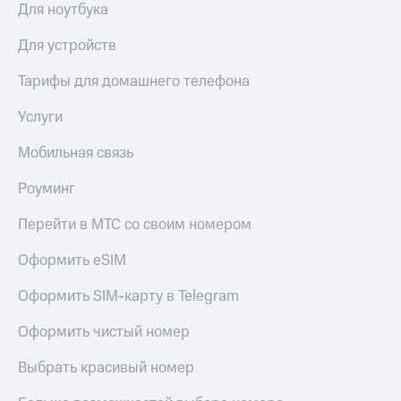
Для ноутбука
Пополнить
номер
Для устройств
другого
оператора
Тарифы для домашнего телефона
Оплата
Услуги
интернета
и
ТВ
Мобильная связь
Переводы
Роуминг
с
телефона
Перейти в МТС со своим номером
на карту
Оформить eSIM
МТС Pay
Оформить SIM-карту в Telegram
Оплата
по QR-
Оформить чистый номер
коду
за границей
Выбрать красивый номер
тернет-магазин