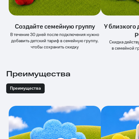
Услуги
149 ₽/
мес
Акции
МТС
Создайте семейную группу
У близкого 
Домашний
Premium
р
интернет
В течение 30 дней после подключения нужно
добавить детский тариф в семейную группу,
Подписка
Скидка действу
Домашнее
на гигабайты
чтобы сохранить скидку
в семейной г
ТВ
интернета,
фильмы,
Спутниковое
музыка
ТВ
и многое
Преимущества
другое
Домашний
Семейная
телефон
группа
Преимущества
Перейти
Скидка
в МТС
на тарифы,
со своим
общие
номером
подписки
и услуги,
Поддержка
доступ
к геолокации