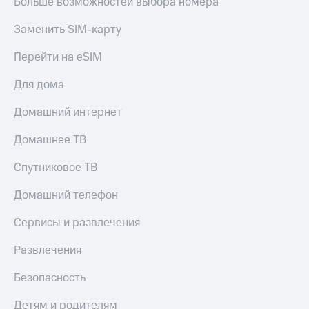
Больше возможностей выбора номера
Смартфоны
Заменить SIM-карту
Наушники
и
Перейти на eSIM
колонки
Умные
Для дома
часы
и
Домашний интернет
трекеры
Домашнее ТВ
Умный
дом
Спутниковое ТВ
Планшеты
Домашний телефон
Акции
Сервисы и развлечения
и
скидки
Развлечения
Все
Безопасность
товары
Детям и родителям