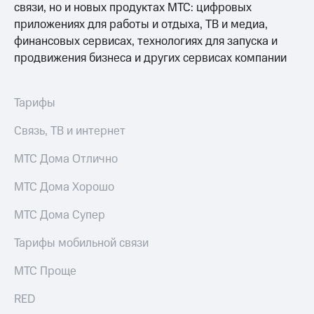
связи, но и новых продуктах МТС: цифровых
МТС
КИОН
Деньги
приложениях для работы и отдыха, ТВ и медиа,
Строки
МТС
финансовых сервисах, технологиях для запуска и
Накопления
Live
продвижения бизнеса и других сервисах компании
Откладывайте
Гудок
деньги
Тарифы
и получайте
Мой
доход 15%
МТС
Акции
Связь, ТВ и интернет
Условия
Все
пополнения
МТС Дома Отлично
приложения
Финансы
Скидка
МТС Дома Хорошо
Инвестиции
30%
на связь
Получайте
МТС Дома Супер
доход
онлайн
Тарифы
Тарифы мобильной связи
Страхование
RED,
РИИЛ
МТС Проще
Покупка
и МТС Супер
полисов
дешевле
RED
онлайн
при оплате