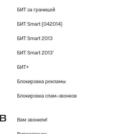
ые часы и трекеры
Умный дом
Планшеты
Акции и 
ход 15%
БИТ за границей
БИТ Smart (042014)
БИТ Smart 2013
ле при оплате с карты МТС Деньги
БИТ Smart 2013'
БИТ+
Блокировка рекламы
Блокировка спам-звонков
В
Вам звонили!