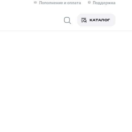
Пополнение и оплата
Поддержка
Скидка 30% на связь
Личные кабинеты
КАТАЛОГ
Мобильная связь
IM-карта для иностранцев
M
Для дома
ерейти в МТС со своим
ой МТС
Сервисы и подписки