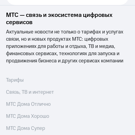
Выбрать
ТВ и телефон
красивый
для дома
номер
МТС — связь и экосистема цифровых
Услуги
сервисов
Заменить
SIM-
Личный
Актуальные новости не только о тарифах и услугах
карту
кабинет
связи, но и новых продуктах МТС: цифровых
интернета
приложениях для работы и отдыха, ТВ и медиа,
Перейти
и
на
ТВ
финансовых сервисах, технологиях для запуска и
eSIM
Личный
продвижения бизнеса и других сервисах компании
кабинет
Для дома
спутникового
Выберите
ТВ
Тарифы
и подключите
Скачать
ТВ
приложение
Связь, ТВ и интернет
с выгодным
Мой
тарифом
МТС
МТС Дома Отлично
Акции
Тарифы
Интернет,
МТС Дома Хорошо
ТВ и телефон
Видеонаблюдение
для дома
МТС Дома Супер
для дома