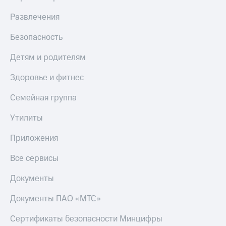
МТС
КИОН
Деньги
Развлечения
Строки
МТС
Накопления
Безопасность
Live
Откладывайте
Детям и родителям
Гудок
деньги
и получайте
Мой
Здоровье и фитнес
доход 15%
МТС
Акции
Семейная группа
Условия
Все
пополнения
приложения
Утилиты
Финансы
Скидка
Инвестиции
Приложения
30%
на связь
Получайте
Все сервисы
доход
онлайн
Тарифы
Документы
Страхование
RED,
РИИЛ
Документы ПАО «МТС»
Покупка
и МТС Супер
полисов
дешевле
Сертификаты безопасности Минцифры
онлайн
при оплате