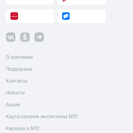
Пополнить
номер
другого
оператора
Оплата
интернета
и
ТВ
О компании
Переводы
с
Поддержка
телефона
на карту
Контакты
МТС Pay
Новости
Оплата
Акции
по QR-
коду
Карта салонов экосистемы МТС
за границей
Карьера в МТС
тернет-магазин