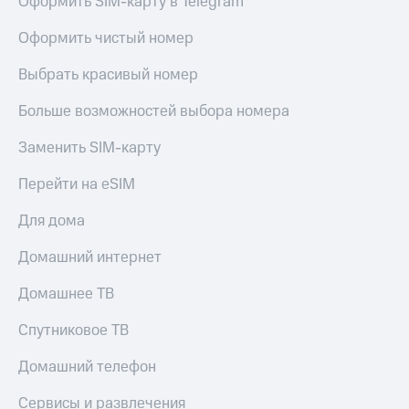
Оформить SIM-карту в Telegram
Live
и не
только
Оформить чистый номер
Гудок
Безопасность
Выбрать красивый номер
Мой
МТС
Финансы
Больше возможностей выбора номера
Все
Детям
приложения
Заменить SIM-карту
и родителям
Инвестиции
Здоровье
Перейти на eSIM
и фитнес
Получайте
Для дома
доход
Приложения
онлайн
от МТС
Домашний интернет
Страхование
Акции
Домашнее ТВ
Покупка
полисов
Приложения
Спутниковое ТВ
онлайн
КИОН
Скидка 30%
Домашний телефон
на связь
КИОН
Музыка
Сервисы и развлечения
С картой