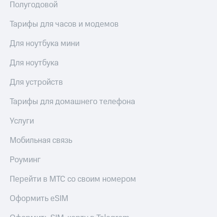
висы и подписки
Сертификаты
Полугодовой
МТС
безопасности
Premium
Тарифы для часов и модемов
Всё
Подписка
под
Для ноутбука мини
на гигабайты
рукой
интернета,
в Мой МТС
Для ноутбука
фильмы,
музыка
Посмотрите,
Для устройств
и многое
что
другое
полезного
Тарифы для домашнего телефона
Семейная
есть
группа
в нашем
Услуги
приложении
Скидка
на тарифы,
Мобильная связь
КИОН
общие
подписки
Роуминг
КИОН
и услуги,
Музыка
доступ
Перейти в МТС со своим номером
к геолокации
КИОН
Кино,
Оформить eSIM
Строки
музыка,
книги