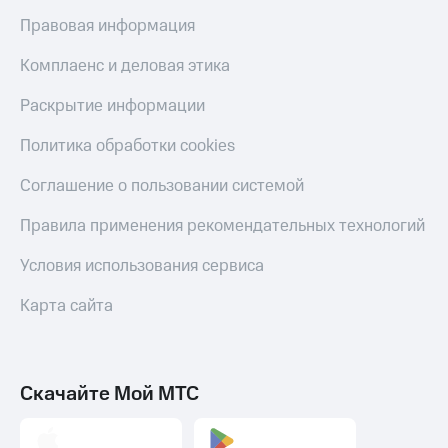
Скидка 30%
с карты
Правовая информация
на связь
МТС Деньги
Комплаенс и деловая этика
С картой
Обзоры
МТС
товаров
Деньги
Раскрытие информации
МТС
Скидки
Накопления
до 40%
Политика обработки cookies
на смартфоны
Откладывайте
Соглашение о пользовании системой
деньги
при
и получайте
Правила применения рекомендательных технологий
покупке
доход 15%
со связью
Платежи
МТС
Условия использования сервиса
и
переводы
Карта сайта
Пополнить
номер
МТС
Скачайте Мой МТС
Настройки
автоплатежа