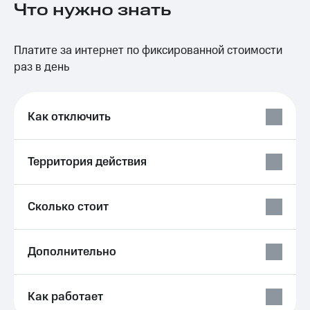
Что нужно знать
на связь
Роуминг
Тарифы
Платите за интернет по фиксированной стоимости
RED,
Семейная
РИИЛ
раз в день
группа
и МТС
Супер
Заказать
дешевле
SIM-
Как отключить
при
карту
оплате
с карты
Оформить
МТС
Территория действия
eSIM
Деньги
SIM-
Выберите
Сколько стоит
карта
и подключите
для
ТВ
иностранцев
с выгодным
тарифом
Дополнительно
Оформить
чистый
Тарифы
номер
Как работает
Интернет,