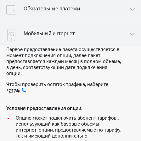
Интернет,
Выбрать
ТВ и телефон
красивый
Обязательные платежи
для дома
номер
Опция «Дополнительный пакет 500 Мб»
Заменить
Услуги
SIM-
75.00 руб./мес.
Мобильный интернет
карту
Личный
кабинет
Перейти
Первое предоставление пакета осуществляется в
1 МБ Интернет-трафика в пределах
интернета
на
момент подключения опции, далее пакет
дополнительного пакета
и
eSIM
предоставляется каждый месяц в полном объеме,
0.00 руб.
ТВ
в день, соответствующий дате подключения
Личный
опции.
Для дома
кабинет
Выберите
Дополнительный пакет интернет-трафика
спутникового
Чтобы проверить остаток трафика, наберите
и подключите
ТВ
*217#
.
ТВ
Скачать
с выгодным
приложение
тарифом
Мой
Условия предоставления опции:
МТС
Опцию может подключить абонент тарифов ,
Акции
Тарифы
использующий как базовые объемы
Интернет,
интернет-опции, предоставляемые по тарифу,
ТВ и телефон
так и имеющий дополнительно
Видеонаблюдение
для дома