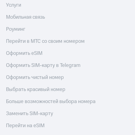
Услуги
Оплата
по QR-
Мобильная связь
коду
за границей
Роуминг
тернет-магазин
Смартфоны
Перейти в МТС со своим номером
Наушники
Оформить eSIM
и
колонки
Оформить SIM-карту в Telegram
Умные
Оформить чистый номер
часы
и
Выбрать красивый номер
трекеры
Больше возможностей выбора номера
Умный
дом
Заменить SIM-карту
Планшеты
Перейти на eSIM
Акции