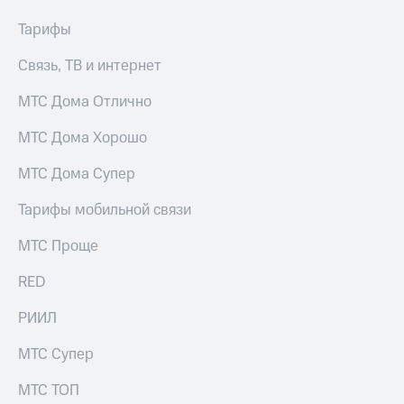
Тарифы
Тарифы
Покупка
RED,
полисов
РИИЛ
онлайн
Связь, ТВ и интернет
и МТС Супер
дешевле
Скидка 30%
МТС Дома Отлично
при оплате
на связь
с карты
МТС Дома Хорошо
МТС Деньги
С картой
МТС
МТС Дома Супер
Обзоры
Деньги
товаров
Тарифы мобильной связи
МТС
Скидки
Накопления
МТС Проще
до 40%
Откладывайте
на смартфоны
деньги
RED
и получайте
при
доход 15%
РИИЛ
покупке
со связью
Платежи
МТС
МТС Супер
и
переводы
МТС ТОП