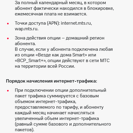
За полный календарный месяц, в котором
доступ
абонент фактически находился в блокировке,
висы и подписки
к геолокации
ежемесячная плата не взимается.
МТС
Сертификаты
Premium
Точки доступа (APN): internet.mts.ru,
безопасности
wap.mts.ru.
Подписка
Зона действия опции – домашний регион
Всё
на гигабайты
абонента.
интернета,
под
В случае, если у абонента подключена любая
фильмы,
рукой
из опции «Везде как дома Smart» или
музыка
в Мой МТС
«ВСР_Smart+», опции действуют в сети МТС
и многое
на территории всей России.
другое
Посмотрите,
что
Семейная
полезного
Порядок начисления интернет-трафика:
группа
есть
При подключении опции дополнительный
в нашем
Скидка
пакет трафика суммируется с базовым
приложении
на тарифы,
объемом интернет-трафика,
общие
предоставляемого по тарифу, и абоненту
КИОН
подписки
каждый месяц начинает начисляться
и услуги,
увеличенный объем интернет-трафика
КИОН
доступ
(равный сумме базового и дополнительного
Музыка
к геолокации
пакетов).