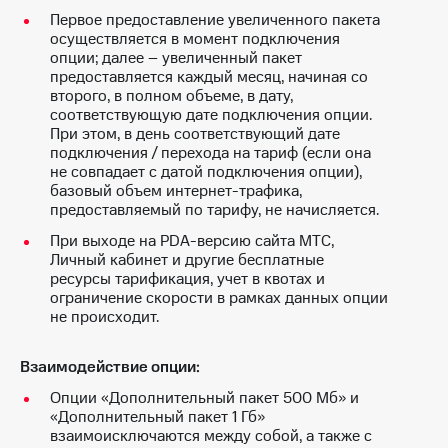
КИОН
Кино,
Первое предоставление увеличенного пакета
Строки
музыка,
осуществляется в момент подключения
книги
опции; далее – увеличенный пакет
Live
и не
предоставляется каждый месяц, начиная со
только
второго, в полном объеме, в дату,
Гудок
соответствующую дате подключения опции.
Безопасность
При этом, в день соответствующий дате
Мой
подключения / перехода на тариф (если она
МТС
Финансы
не совпадает с датой подключения опции),
базовый объем интернет-трафика,
Все
Детям
предоставляемый по тарифу, не начисляется.
приложения
и родителям
При выходе на PDA-версию сайта МТС,
Инвестиции
Личный кабинет и другие бесплатные
Здоровье
ресурсы тарификация, учет в квотах и
и фитнес
Получайте
ограничение скорости в рамках данных опции
доход
не происходит.
Приложения
онлайн
от МТС
Взаимодействие опции:
Страхование
Акции
Опции «Дополнительный пакет 500 Мб» и
Покупка
«Дополнительный пакет 1 Гб»
Приложения
полисов
взаимоисключаются между собой, а также с
КИОН
онлайн