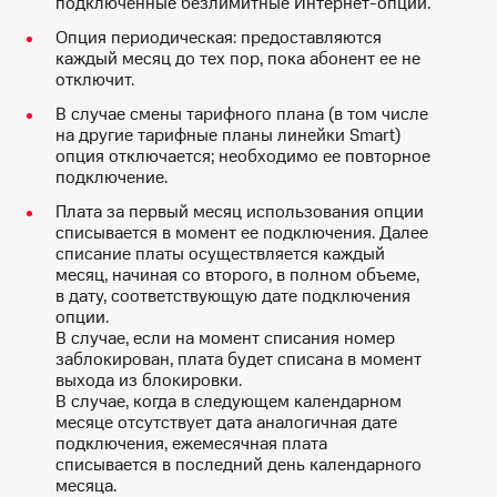
подключенные безлимитные Интернет-опции.
для дома
Опция периодическая: предоставляются
Услуги
149 ₽/
каждый месяц до тех пор, пока абонент ее не
мес
отключит.
Акции
В случае смены тарифного плана (в том числе
МТС
Домашний
на другие тарифные планы линейки Smart)
Premium
интернет
опция отключается; необходимо ее повторное
подключение.
Подписка
Домашнее
на гигабайты
Плата за первый месяц использования опции
ТВ
интернета,
списывается в момент ее подключения. Далее
фильмы,
списание платы осуществляется каждый
Спутниковое
музыка
месяц, начиная со второго, в полном объеме,
ТВ
и многое
в дату, соответствующую дате подключения
другое
опции.
Домашний
В случае, если на момент списания номер
телефон
Семейная
заблокирован, плата будет списана в момент
группа
выхода из блокировки.
Перейти
В случае, когда в следующем календарном
в МТС
Скидка
месяце отсутствует дата аналогичная дате
со своим
на тарифы,
подключения, ежемесячная плата
номером
общие
списывается в последний день календарного
подписки
месяца.
Поддержка
и услуги,