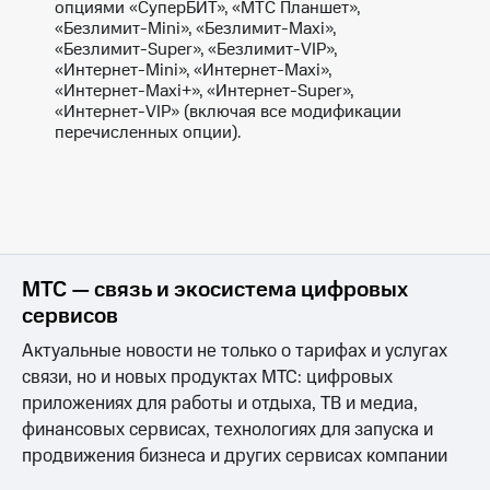
опциями «СуперБИТ», «МТС Планшет»,
«Безлимит-Mini», «Безлимит-Maxi»,
КИОН
Скидка 30%
«Безлимит-Super», «Безлимит-VIP»,
Музыка
на связь
«Интернет-Mini», «Интернет-Maxi»,
«Интернет-Maxi+», «Интернет-Super»,
КИОН
С картой
«Интернет-VIP» (включая все модификации
Строки
МТС
перечисленных опции).
Деньги
Live
МТС
Гудок
Накопления
Мой
Откладывайте
МТС
деньги
и получайте
МТС — связь и экосистема цифровых
Все
доход 15%
сервисов
приложения
Акции
Финансы
Актуальные новости не только о тарифах и услугах
Инвестиции
Условия
связи, но и новых продуктах МТС: цифровых
пополнения
приложениях для работы и отдыха, ТВ и медиа,
Получайте
доход
Скидка
финансовых сервисах, технологиях для запуска и
онлайн
30%
продвижения бизнеса и других сервисах компании
на связь
Страхование