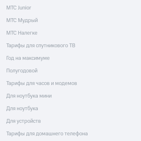
Пополнить
МТС Junior
номер
МТС
МТС Мудрый
Настройки
МТС Налегке
автоплатежа
Тарифы для спутникового ТВ
Пополнить
номер
другого
Год на максимуме
оператора
Полугодовой
Оплата
интернета
Тарифы для часов и модемов
и
ТВ
Для ноутбука мини
Переводы
Для ноутбука
с
телефона
Для устройств
на карту
Тарифы для домашнего телефона
МТС Pay