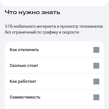
на связь
Что нужно знать
Роуминг
Тарифы
RED,
Семейная
РИИЛ
3 ГБ мобильного интернета и просмотр телеканалов
группа
и МТС
Супер
без ограничений по трафику и скорости
Заказать
дешевле
SIM-
при
карту
оплате
Как отключить
с карты
Оформить
МТС
eSIM
Деньги
Сколько стоит
SIM-
Выберите
карта
и подключите
для
ТВ
Как работает
иностранцев
с выгодным
тарифом
Оформить
чистый
Тарифы
Совместимость
номер
Интернет,