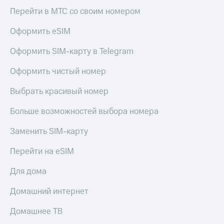
Live
и не
Перейти в МТС со своим номером
только
Гудок
Оформить eSIM
Безопасность
Мой
МТС
Оформить SIM-карту в Telegram
Финансы
Все
Оформить чистый номер
Детям
приложения
и родителям
Выбрать красивый номер
Инвестиции
Здоровье
и фитнес
Больше возможностей выбора номера
Получайте
доход
Приложения
Заменить SIM-карту
онлайн
от МТС
Страхование
Перейти на eSIM
Акции
Покупка
Для дома
полисов
Приложения
онлайн
КИОН
Домашний интернет
Скидка 30%
на связь
КИОН
Домашнее ТВ
Музыка
С картой