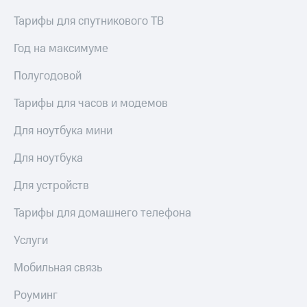
висы и подписки
Сертификаты
МТС
безопасности
Тарифы для спутникового ТВ
Premium
Всё
Год на максимуме
Подписка
под
на гигабайты
рукой
Полугодовой
интернета,
в Мой МТС
фильмы,
Тарифы для часов и модемов
музыка
Посмотрите,
и многое
что
Для ноутбука мини
другое
полезного
Семейная
есть
Для ноутбука
группа
в нашем
приложении
Скидка
Для устройств
на тарифы,
КИОН
общие
Тарифы для домашнего телефона
подписки
КИОН
и услуги,
Услуги
Музыка
доступ
к геолокации
Мобильная связь
КИОН
Кино,
Строки
музыка,
Роуминг
книги