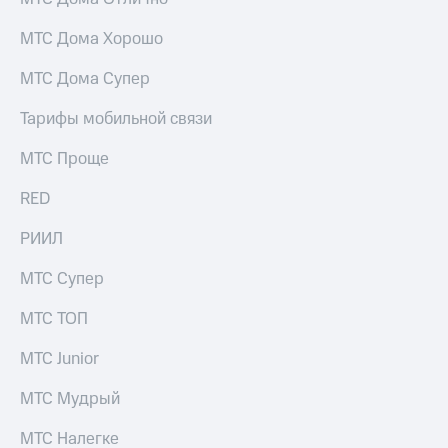
Услуги
149 ₽/
мес
МТС Дома Хорошо
Акции
МТС
МТС Дома Супер
Домашний
Premium
интернет
Тарифы мобильной связи
Подписка
Домашнее
на гигабайты
МТС Проще
ТВ
интернета,
фильмы,
RED
Спутниковое
музыка
ТВ
и многое
РИИЛ
другое
Домашний
Семейная
МТС Супер
телефон
группа
Перейти
МТС ТОП
Скидка
в МТС
на тарифы,
со своим
МТС Junior
общие
номером
подписки
МТС Мудрый
и услуги,
Поддержка
доступ
к геолокации
МТС Налегке