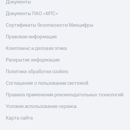
Документы
Скидка 30%
с карты
на связь
МТС Деньги
Документы ПАО «МТС»
С картой
Обзоры
МТС
товаров
Сертификаты безопасности Минцифры
Деньги
МТС
Скидки
Правовая информация
Накопления
до 40%
на смартфоны
Комплаенс и деловая этика
Откладывайте
деньги
Раскрытие информации
при
и получайте
покупке
доход 15%
со связью
Политика обработки cookies
Платежи
МТС
и
Соглашение о пользовании системой
переводы
Правила применения рекомендательных технологий
Пополнить
номер
Условия использования сервиса
МТС
Карта сайта
Настройки
автоплатежа