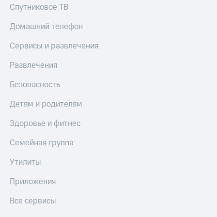
МТС
Спутниковое ТВ
КИОН
Деньги
Строки
МТС
Домашний телефон
Накопления
Live
Сервисы и развлечения
Откладывайте
Гудок
деньги
Развлечения
и получайте
Мой
доход 15%
МТС
Безопасность
Акции
Условия
Все
Детям и родителям
пополнения
приложения
Финансы
Здоровье и фитнес
Скидка
Инвестиции
30%
Семейная группа
на связь
Получайте
доход
Утилиты
онлайн
Тарифы
Страхование
RED,
Приложения
РИИЛ
Покупка
и МТС Супер
Все сервисы
полисов
дешевле
онлайн
при оплате