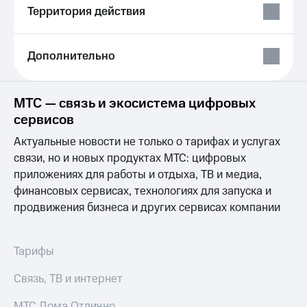
Выбрать
ТВ и телефон
Территория действия
красивый
для дома
номер
Услуги
Заменить
Дополнительно
SIM-
Личный
карту
кабинет
интернета
МТС — связь и экосистема цифровых
Перейти
и
сервисов
на
ТВ
eSIM
Личный
Актуальные новости не только о тарифах и услугах
кабинет
связи, но и новых продуктах МТС: цифровых
Для дома
спутникового
Выберите
ТВ
приложениях для работы и отдыха, ТВ и медиа,
и подключите
Скачать
финансовых сервисах, технологиях для запуска и
ТВ
приложение
продвижения бизнеса и других сервисах компании
с выгодным
Мой
тарифом
МТС
Акции
Тарифы
Тарифы
Интернет,
ТВ и телефон
Видеонаблюдение
Связь, ТВ и интернет
для дома
для дома
МТС Дома Отлично