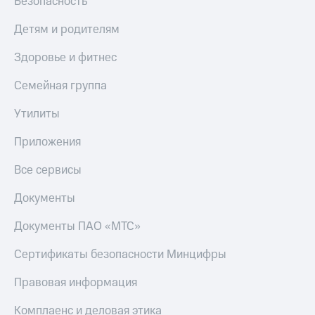
Безопасность
МТС
КИОН
Деньги
Строки
Детям и родителям
МТС
Накопления
Live
Здоровье и фитнес
Откладывайте
Гудок
Семейная группа
деньги
и получайте
Мой
Утилиты
доход 15%
МТС
Акции
Приложения
Условия
Все
пополнения
приложения
Все сервисы
Финансы
Скидка
Инвестиции
Документы
30%
на связь
Получайте
Документы ПАО «МТС»
доход
онлайн
Тарифы
Сертификаты безопасности Минцифры
Страхование
RED,
РИИЛ
Покупка
и МТС Супер
Правовая информация
полисов
дешевле
онлайн
при оплате
Комплаенс и деловая этика