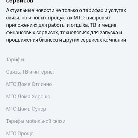
сервисов
Выбрать
ТВ и телефон
красивый
для дома
Актуальные новости не только о тарифах и услугах
номер
связи, но и новых продуктах МТС: цифровых
Услуги
Заменить
приложениях для работы и отдыха, ТВ и медиа,
SIM-
Личный
финансовых сервисах, технологиях для запуска и
карту
кабинет
продвижения бизнеса и других сервисах компании
интернета
Перейти
и
на
ТВ
Тарифы
eSIM
Личный
кабинет
Связь, ТВ и интернет
Для дома
спутникового
Выберите
ТВ
и подключите
Скачать
МТС Дома Отлично
ТВ
приложение
с выгодным
Мой
МТС Дома Хорошо
тарифом
МТС
Акции
МТС Дома Супер
Тарифы
Интернет,
Тарифы мобильной связи
ТВ и телефон
Видеонаблюдение
для дома
для дома
МТС Проще