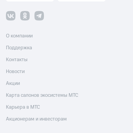
Пополнить
номер
другого
оператора
Оплата
О компании
интернета
и
Поддержка
ТВ
Контакты
Переводы
с
Новости
телефона
на карту
Акции
МТС Pay
Карта салонов экосистемы МТС
Оплата
Карьера в МТС
по QR-
коду
за границей
Акционерам и инвесторам
тернет-магазин