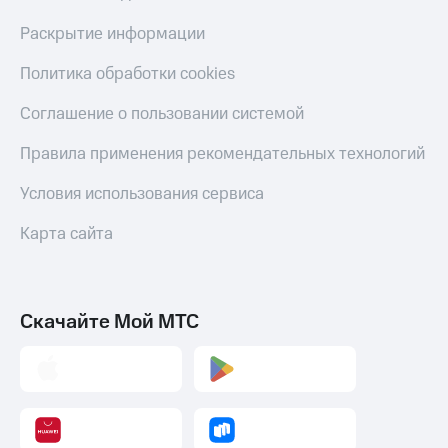
Скидка 30%
с карты
на связь
МТС Деньги
Раскрытие информации
С картой
Обзоры
Политика обработки cookies
МТС
товаров
Деньги
Соглашение о пользовании системой
МТС
Скидки
Накопления
до 40%
Правила применения рекомендательных технологий
на смартфоны
Откладывайте
Условия использования сервиса
деньги
при
и получайте
покупке
Карта сайта
доход 15%
со связью
Платежи
МТС
и
переводы
Скачайте Мой МТС
Пополнить
номер
МТС
Настройки
автоплатежа