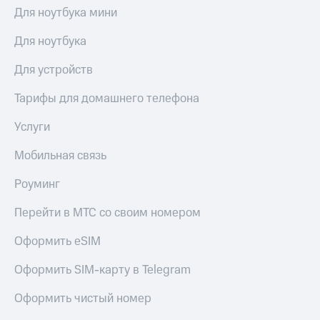
висы и подписки
Сертификаты
Для ноутбука мини
МТС
безопасности
Premium
Для ноутбука
Всё
Подписка
под
Для устройств
на гигабайты
рукой
интернета,
в Мой МТС
фильмы,
Тарифы для домашнего телефона
музыка
Посмотрите,
и многое
Услуги
что
другое
полезного
Семейная
Мобильная связь
есть
группа
в нашем
Роуминг
приложении
Скидка
на тарифы,
Перейти в МТС со своим номером
КИОН
общие
подписки
Оформить eSIM
КИОН
и услуги,
Музыка
доступ
Оформить SIM-карту в Telegram
к геолокации
КИОН
Кино,
Строки
Оформить чистый номер
музыка,
книги