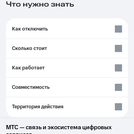
Что нужно знать
на связь
Роуминг
Тарифы
RED,
Семейная
РИИЛ
Как отключить
группа
и МТС
Супер
Заказать
дешевле
Сколько стоит
SIM-
при
карту
оплате
с карты
Оформить
Как работает
МТС
eSIM
Деньги
SIM-
Выберите
Совместимость
карта
и подключите
для
ТВ
иностранцев
с выгодным
Территория действия
тарифом
Оформить
чистый
Тарифы
номер
МТС — связь и экосистема цифровых
Интернет,