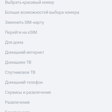
Live
Выбрать красивый номер
и не
только
Гудок
Больше возможностей выбора номера
Безопасность
Мой
Заменить SIM-карту
МТС
Финансы
Перейти на eSIM
Все
Детям
приложения
и родителям
Для дома
Инвестиции
Здоровье
Домашний интернет
и фитнес
Получайте
Домашнее ТВ
доход
Приложения
онлайн
от МТС
Спутниковое ТВ
Страхование
Акции
Покупка
Домашний телефон
полисов
Приложения
онлайн
Сервисы и развлечения
КИОН
Скидка 30%
на связь
Развлечения
КИОН
Музыка
С картой