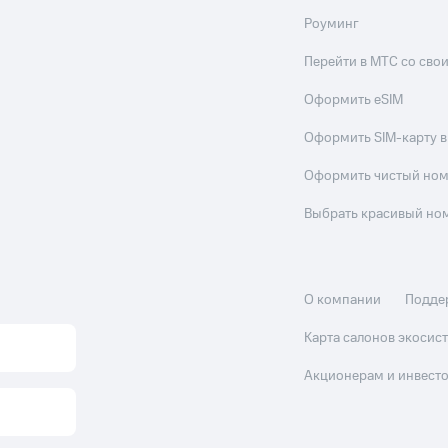
Роуминг
Перейти в МТС со св
Оформить eSIM
Оформить SIM-карту в
Оформить чистый но
Выбрать красивый но
О компании
Подде
Карта салонов экоси
Акционерам и инвест