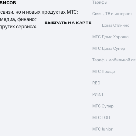
рвисов
Тарифы
 связи, но и новых продуктах МТС:
Связь, ТВ и интернет
 медиа, финансовых сервисах,
ВЫБРАТЬ НА КАРТЕ
МТС Дома Отлично
 других сервисах компании
МТС Дома Хорошо
МТС Дома Супер
Тарифы мобильной св
МТС Проще
RED
РИИЛ
МТС Супер
МТС ТОП
МТС Junior