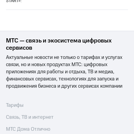
Интернет,
START»:
Выбрать
ТВ и телефон
красивый
для дома
номер
Заменить
Услуги
SIM-
карту
Личный
МТС — связь и экосистема цифровых
кабинет
Перейти
сервисов
интернета
на
и
Актуальные новости не только о тарифах и услугах
eSIM
ТВ
связи, но и новых продуктах МТС: цифровых
Личный
Для дома
приложениях для работы и отдыха, ТВ и медиа,
кабинет
Выберите
финансовых сервисах, технологиях для запуска и
спутникового
и подключите
ТВ
продвижения бизнеса и других сервисах компании
ТВ
Скачать
с выгодным
приложение
тарифом
Мой
Тарифы
МТС
Акции
Тарифы
Связь, ТВ и интернет
Интернет,
ТВ и телефон
МТС Дома Отлично
Видеонаблюдение
для дома