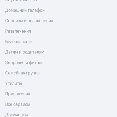
Спутниковое ТВ
КИОН
Скидка 30%
Домашний телефон
Музыка
на связь
Сервисы и развлечения
КИОН
С картой
Строки
МТС
Развлечения
Деньги
Live
Безопасность
МТС
Гудок
Накопления
Детям и родителям
Мой
Откладывайте
МТС
Здоровье и фитнес
деньги
и получайте
Все
доход 15%
Семейная группа
приложения
Акции
Финансы
Утилиты
Инвестиции
Условия
пополнения
Приложения
Получайте
доход
Скидка
Все сервисы
онлайн
30%
на связь
Документы
Страхование