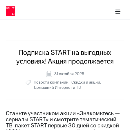
Перенести
ка 30% на связь
обильная связь
Сервисы и подписки
Интернет-магазин
Для дома
Скидка 30% на связь
Личные кабинеты
Финансы
Приложения
номер
ичные кабинеты
в МТС
Мобильная
связь
Все Новости
Тарифы
Интернет
и
ТВ
Услуги
Подписка START на выгодных
Спутниковое
условиях! Акция продолжается
ТВ
Роуминг
МТС
31 октября 2025
Деньги
Новости компании
Скидки и акции
Личный
Домашний Интернет и ТВ
кабинет
Мобильная связь
Скачать
Перенести
приложение
номер
Мой
в МТС
МТС
Станьте участником акции «Знакомьтесь —
Акции
Тарифы
сериалы START» и смотрите тематический
ТВ-пакет START первые 30 дней со скидкой
Скидка 30%
Услуги