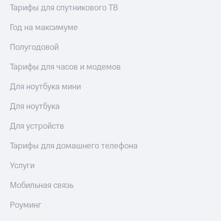
Тарифы для спутникового ТВ
доступ
висы и подписки
к геолокации
МТС
Год на максимуме
Сертификаты
Premium
безопасности
Полугодовой
Подписка
Всё
на гигабайты
Тарифы для часов и модемов
интернета,
под
фильмы,
рукой
Для ноутбука мини
музыка
в Мой МТС
и многое
Для ноутбука
другое
Посмотрите,
что
Для устройств
Семейная
полезного
группа
есть
Тарифы для домашнего телефона
в нашем
Скидка
приложении
Услуги
на тарифы,
общие
КИОН
подписки
Мобильная связь
и услуги,
КИОН
доступ
Роуминг
Музыка
к геолокации