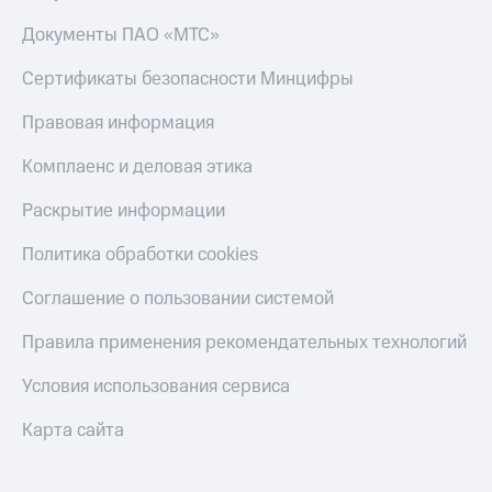
Тарифы
Документы ПАО «МТС»
Покупка
RED,
полисов
РИИЛ
онлайн
Сертификаты безопасности Минцифры
и МТС Супер
дешевле
Скидка 30%
Правовая информация
при оплате
на связь
с карты
Комплаенс и деловая этика
МТС Деньги
С картой
МТС
Раскрытие информации
Обзоры
Деньги
товаров
Политика обработки cookies
МТС
Скидки
Накопления
Соглашение о пользовании системой
до 40%
Откладывайте
на смартфоны
Правила применения рекомендательных технологий
деньги
и получайте
при
доход 15%
Условия использования сервиса
покупке
со связью
Платежи
Карта сайта
МТС
и
переводы