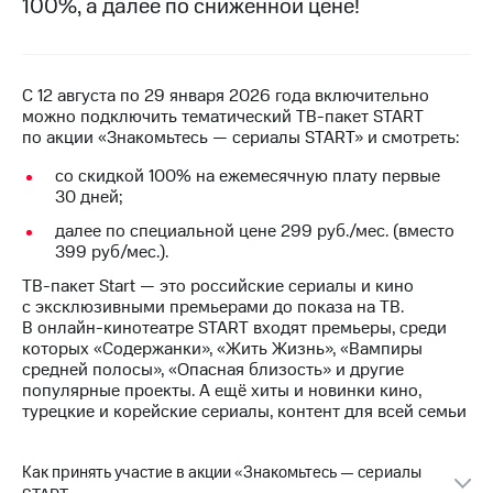
100%, а далее по сниженной цене!
на связь
Роуминг
Тарифы
RED,
С 12 августа по 29 января 2026 года включительно
Семейная
РИИЛ
можно подключить тематический ТВ-пакет START
группа
и МТС
по акции «Знакомьтесь — сериалы START» и смотреть:
Супер
Заказать
дешевле
со скидкой 100% на ежемесячную плату первые
SIM-
при
30 дней;
карту
оплате
с карты
далее по специальной цене 299 руб./мес. (вместо
Оформить
МТС
399 руб/мес.).
eSIM
Деньги
ТВ-пакет Start — это российские сериалы и кино
с эксклюзивными премьерами до показа на ТВ.
SIM-
Выберите
В онлайн-кинотеатре START входят премьеры, среди
карта
и подключите
которых «Содержанки», «Жить Жизнь», «Вампиры
для
ТВ
средней полосы», «Опасная близость» и другие
иностранцев
с выгодным
популярные проекты. А ещё хиты и новинки кино,
тарифом
турецкие и корейские сериалы, контент для всей семьи
Оформить
чистый
Тарифы
номер
Как принять участие в акции «Знакомьтесь — сериалы