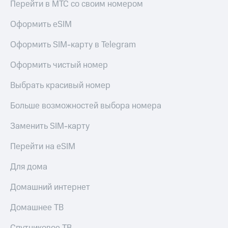
Перейти в МТС со своим номером
КИОН
Кино,
Строки
музыка,
Оформить eSIM
книги
Live
и не
Оформить SIM-карту в Telegram
только
Гудок
Оформить чистый номер
Безопасность
Мой
МТС
Выбрать красивый номер
Финансы
Все
Больше возможностей выбора номера
Детям
приложения
и родителям
Заменить SIM-карту
Инвестиции
Здоровье
и фитнес
Перейти на eSIM
Получайте
доход
Приложения
Для дома
онлайн
от МТС
Домашний интернет
Страхование
Акции
Домашнее ТВ
Покупка
Приложения
полисов
КИОН
онлайн