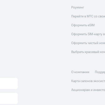
Роуминг
Перейти в МТС со св
Оформить eSIM
Оформить SIM-карту в
Оформить чистый но
Выбрать красивый но
О компании
Подде
Карта салонов экоси
Акционерам и инвест