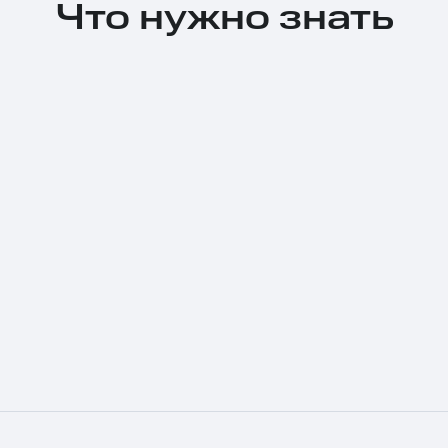
Что нужно знать
Тарифы RED, РИИЛ и МТС Супер дешев
Обзоры товаров
Скидки до 40%
на смартфоны
при покупке со связью МТС