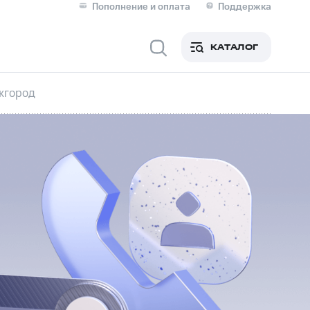
Пополнение и оплата
Поддержка
Скидка 30% на связь
Личные кабинеты
КАТАЛОГ
Мобильная связь
жгород
IM-карта для иностранцев
M
Для дома
ерейти в МТС со своим
ой МТС
Сервисы и подписки
фитнес
Приложения от МТС