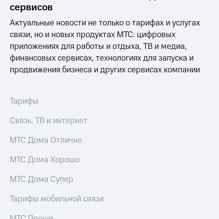
для дома
сервисов
Услуги
Актуальные новости не только о тарифах и услугах
149 ₽/
мес
связи, но и новых продуктах МТС: цифровых
Акции
приложениях для работы и отдыха, ТВ и медиа,
МТС
финансовых сервисах, технологиях для запуска и
Домашний
Premium
интернет
продвижения бизнеса и других сервисах компании
Подписка
Домашнее
на гигабайты
ТВ
интернета,
Тарифы
фильмы,
Спутниковое
музыка
Связь, ТВ и интернет
ТВ
и многое
другое
МТС Дома Отлично
Домашний
телефон
Семейная
МТС Дома Хорошо
группа
Перейти
МТС Дома Супер
в МТС
Скидка
со своим
на тарифы,
номером
Тарифы мобильной связи
общие
подписки
Поддержка
МТС Проще
и услуги,