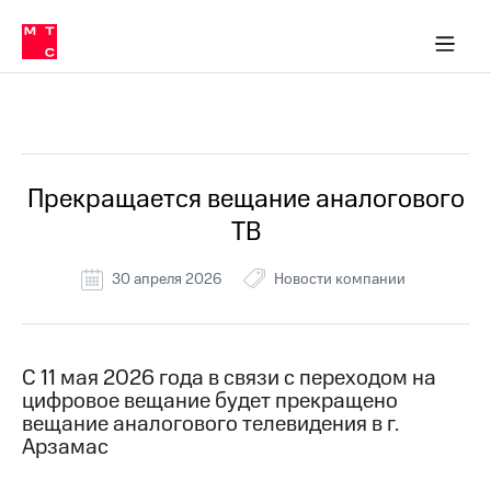
Перенести
ка 30% на связь
обильная связь
Сервисы и подписки
Интернет-магазин
Для дома
Скидка 30% на связь
Личные кабинеты
Финансы
Приложения
номер
ичные кабинеты
в МТС
Мобильная
связь
Все Новости
Тарифы
Интернет
и
ТВ
Услуги
Прекращается вещание аналогового
Спутниковое
ТВ
ТВ
Роуминг
МТС
30 апреля 2026
Новости компании
Деньги
Личный
кабинет
Мобильная связь
Скачать
Перенести
С 11 мая 2026 года в связи с переходом на
приложение
номер
цифровое вещание будет прекращено
Мой
в МТС
МТС
вещание аналогового телевидения в г.
Акции
Арзамас
Тарифы
Скидка 30%
Услуги