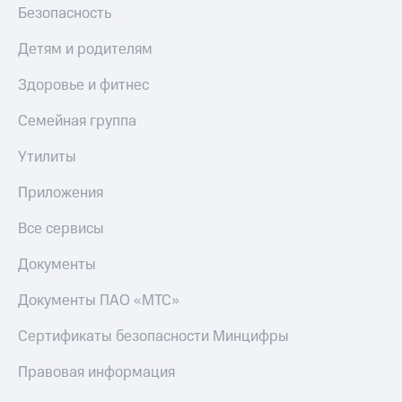
Безопасность
Тарифы
Покупка
RED,
полисов
Детям и родителям
РИИЛ
онлайн
и МТС Супер
Здоровье и фитнес
дешевле
Скидка 30%
при оплате
на связь
Семейная группа
с карты
МТС Деньги
С картой
Утилиты
МТС
Обзоры
Деньги
товаров
Приложения
МТС
Скидки
Все сервисы
Накопления
до 40%
Откладывайте
на смартфоны
Документы
деньги
и получайте
Документы ПАО «МТС»
при
доход 15%
покупке
со связью
Сертификаты безопасности Минцифры
Платежи
МТС
и
Правовая информация
переводы