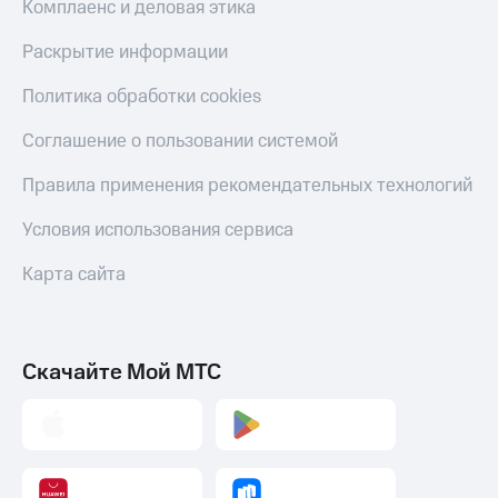
Комплаенс и деловая этика
Пополнить
номер
Раскрытие информации
МТС
Политика обработки cookies
Настройки
автоплатежа
Соглашение о пользовании системой
Пополнить
номер
Правила применения рекомендательных технологий
другого
оператора
Условия использования сервиса
Оплата
Карта сайта
интернета
и
ТВ
Скачайте Мой МТС
Переводы
с
телефона
на карту
МТС Pay