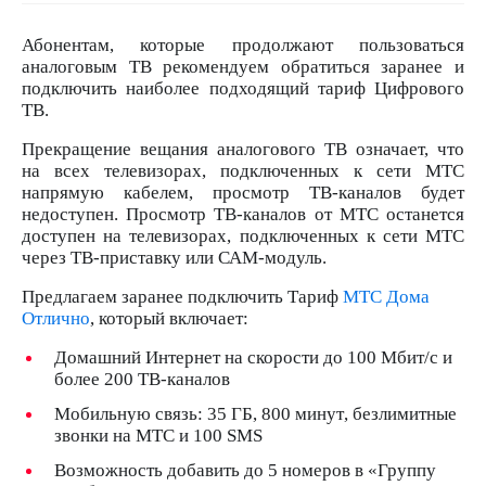
на связь
Абонентам, которые продолжают пользоваться
Роуминг
Тарифы
аналоговым ТВ рекомендуем обратиться заранее и
RED,
подключить наиболее подходящий тариф Цифрового
Семейная
РИИЛ
ТВ.
группа
и МТС
Супер
Прекращение вещания аналогового ТВ означает, что
Заказать
дешевле
на всех телевизорах, подключенных к сети МТС
SIM-
при
напрямую кабелем, просмотр ТВ-каналов будет
карту
оплате
недоступен. Просмотр ТВ-каналов от МТС останется
с карты
доступен на телевизорах, подключенных к сети МТС
Оформить
МТС
через ТВ-приставку или САМ-модуль.
eSIM
Деньги
Предлагаем заранее подключить Тариф
МТС Дома
SIM-
Выберите
Отлично
, который включает:
карта
и подключите
для
ТВ
Домашний Интернет на скорости до 100 Мбит/с и
иностранцев
с выгодным
более 200 ТВ-каналов
тарифом
Оформить
Мобильную связь: 3
5 ГБ
,
800
мин
ут
, безлимитные
чистый
звонки на МТС и 100 SMS
Тарифы
номер
Возможность добавить до 5 номеров в «Группу