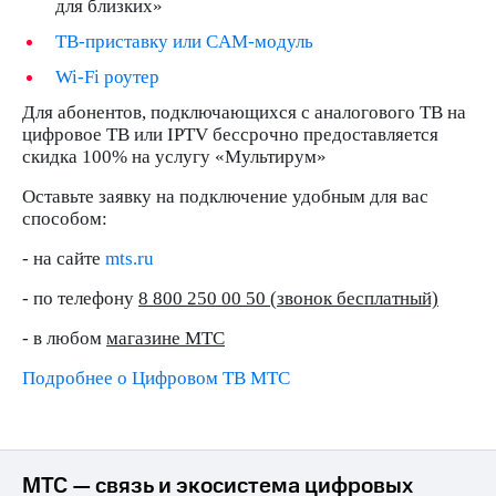
Интернет,
Выбрать
для близких»
ТВ и телефон
красивый
ТВ-пристав
ку
или CAM-модуль
для дома
номер
Wi
-
Fi
роутер
Заменить
Услуги
SIM-
Для абонентов, подключающихся с аналогового ТВ на
карту
цифровое ТВ или IPTV бессрочно предоставляется
Личный
скидка 100% на услугу «Мультирум»
кабинет
Перейти
интернета
на
Оставьте заявку на подключение удобным для вас
и
eSIM
способом:
ТВ
Личный
Для дома
- на сайте
mts.ru
кабинет
Выберите
спутникового
и подключите
- по телефону
8 800 250 00 50 (звонок бесплатный)
ТВ
ТВ
Скачать
- в любом
магазине МТС
с выгодным
приложение
тарифом
Мой
Подробнее о Цифровом ТВ МТС
МТС
Акции
Тарифы
Интернет,
ТВ и телефон
МТС — связь и экосистема цифровых
Видеонаблюдение
для дома