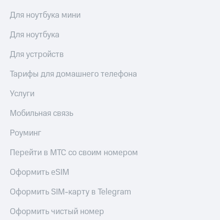
КИОН
Кино,
Для ноутбука мини
Строки
музыка,
книги
Live
Для ноутбука
и не
только
Гудок
Для устройств
Безопасность
Мой
Тарифы для домашнего телефона
МТС
Финансы
Услуги
Все
Детям
приложения
и родителям
Мобильная связь
Инвестиции
Здоровье
Роуминг
и фитнес
Получайте
Перейти в МТС со своим номером
доход
Приложения
онлайн
от МТС
Оформить eSIM
Страхование
Акции
Оформить SIM-карту в Telegram
Покупка
Приложения
полисов
Оформить чистый номер
КИОН
онлайн