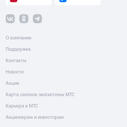
Оплата
по QR-
коду
за границей
тернет-магазин
О компании
Смартфоны
Поддержка
Наушники
и
колонки
Контакты
Умные
Новости
часы
и
Акции
трекеры
Карта салонов экосистемы МТС
Умный
дом
Карьера в МТС
Планшеты
Акционерам и инвесторам
Акции