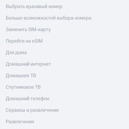
Выбрать красивый номер
КИОН
Скидка 30%
Музыка
на связь
Больше возможностей выбора номера
КИОН
С картой
Заменить SIM-карту
Строки
МТС
Деньги
Live
Перейти на eSIM
МТС
Гудок
Для дома
Накопления
Мой
Откладывайте
Домашний интернет
МТС
деньги
и получайте
Домашнее ТВ
Все
доход 15%
приложения
Спутниковое ТВ
Акции
Финансы
Инвестиции
Условия
Домашний телефон
пополнения
Получайте
Сервисы и развлечения
доход
Скидка
онлайн
30%
Развлечения
на связь
Страхование