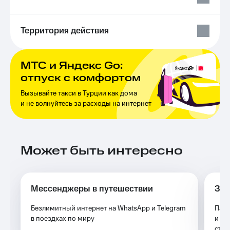
Выбрать
ТВ и телефон
красивый
для дома
номер
Территория действия
Услуги
Заменить
SIM-
Личный
карту
кабинет
МТС и Яндекс Go:
интернета
отпуск с комфортом
Перейти
и
на
ТВ
Вызывайте такси в Турции как дома
eSIM
Личный
и не волнуйтесь за расходы на интернет
кабинет
Для дома
спутникового
Выберите
ТВ
и подключите
Скачать
Может быть интересно
ТВ
приложение
с выгодным
Мой
тарифом
МТС
Акции
Тарифы
Мессенджеры в путешествии
За 
Интернет,
ТВ и телефон
Видеонаблюдение
Безлимитный интернет на WhatsApp и Telegram
Паке
для дома
для дома
в поездках по миру
и ин
сто