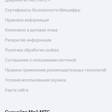
Документы ПАО «МТС»
Пополнить
номер
Сертификаты безопасности Минцифры
другого
оператора
Правовая информация
Оплата
Комплаенс и деловая этика
интернета
и
Раскрытие информации
ТВ
Политика обработки cookies
Переводы
с
Соглашение о пользовании системой
телефона
на карту
Правила применения рекомендательных технологий
МТС Pay
Условия использования сервиса
Оплата
по QR-
Карта сайта
коду
за границей
тернет-магазин