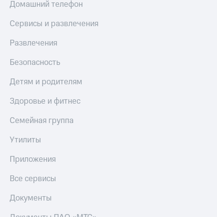
Домашний телефон
Скидка 30%
с карты
на связь
МТС Деньги
Сервисы и развлечения
С картой
Обзоры
МТС
товаров
Развлечения
Деньги
МТС
Скидки
Безопасность
Накопления
до 40%
на смартфоны
Детям и родителям
Откладывайте
деньги
при
Здоровье и фитнес
и получайте
покупке
доход 15%
со связью
Семейная группа
Платежи
МТС
и
Утилиты
переводы
Приложения
Пополнить
номер
Все сервисы
МТС
Документы
Настройки
автоплатежа