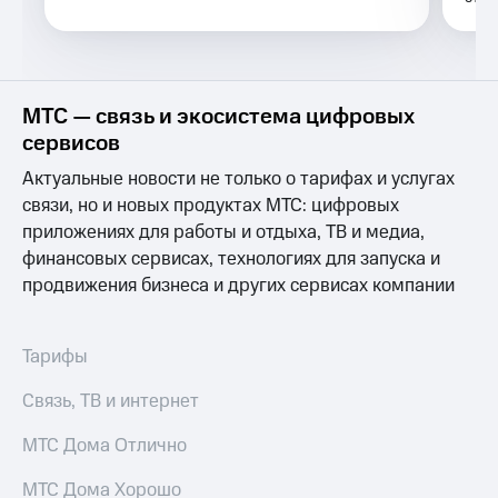
Услуги
149 ₽/
мес
Акции
МТС
Домашний
Premium
МТС — связь и экосистема цифровых
интернет
сервисов
Подписка
Домашнее
на гигабайты
Актуальные новости не только о тарифах и услугах
ТВ
интернета,
связи, но и новых продуктах МТС: цифровых
фильмы,
Спутниковое
приложениях для работы и отдыха, ТВ и медиа,
музыка
ТВ
и многое
финансовых сервисах, технологиях для запуска и
другое
продвижения бизнеса и других сервисах компании
Домашний
Семейная
телефон
группа
Перейти
Тарифы
Скидка
в МТС
на тарифы,
со своим
Связь, ТВ и интернет
общие
номером
подписки
и услуги,
МТС Дома Отлично
Поддержка
доступ
к геолокации
МТС Дома Хорошо