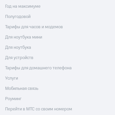
Live
и не
Год на максимуме
только
Гудок
Полугодовой
Безопасность
Мой
МТС
Тарифы для часов и модемов
Финансы
Все
Детям
Для ноутбука мини
приложения
и родителям
Для ноутбука
Инвестиции
Здоровье
и фитнес
Для устройств
Получайте
доход
Приложения
Тарифы для домашнего телефона
онлайн
от МТС
Страхование
Услуги
Акции
Покупка
Мобильная связь
полисов
Приложения
онлайн
КИОН
Роуминг
Скидка 30%
на связь
КИОН
Перейти в МТС со своим номером
Музыка
С картой