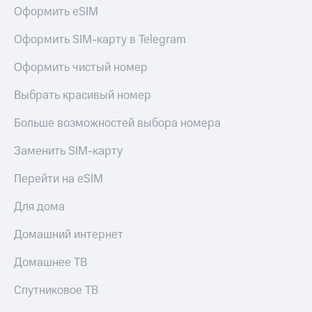
МТС
Оформить eSIM
КИОН
Деньги
Строки
МТС
Оформить SIM-карту в Telegram
Накопления
Live
Оформить чистый номер
Откладывайте
Гудок
деньги
Выбрать красивый номер
и получайте
Мой
доход 15%
МТС
Больше возможностей выбора номера
Акции
Условия
Все
Заменить SIM-карту
пополнения
приложения
Финансы
Перейти на eSIM
Скидка
Инвестиции
30%
Для дома
на связь
Получайте
доход
Домашний интернет
онлайн
Тарифы
Страхование
RED,
Домашнее ТВ
РИИЛ
Покупка
и МТС Супер
Спутниковое ТВ
полисов
дешевле
онлайн
при оплате