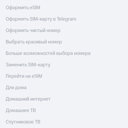
Live
и не
Оформить eSIM
только
Гудок
Оформить SIM-карту в Telegram
Безопасность
Мой
МТС
Финансы
Оформить чистый номер
Все
Детям
Выбрать красивый номер
приложения
и родителям
Больше возможностей выбора номера
Инвестиции
Здоровье
и фитнес
Заменить SIM-карту
Получайте
доход
Приложения
Перейти на eSIM
онлайн
от МТС
Страхование
Для дома
Акции
Покупка
Домашний интернет
полисов
Приложения
онлайн
КИОН
Скидка 30%
Домашнее ТВ
на связь
КИОН
Спутниковое ТВ
Музыка
С картой