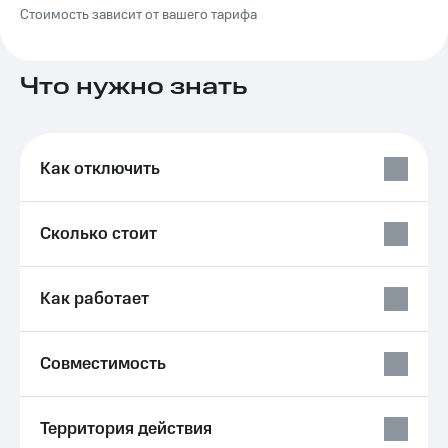
на связь
Стоимость зависит от вашего тарифа
Роуминг
Тарифы
RED,
Что нужно знать
Семейная
РИИЛ
группа
и МТС
Супер
Заказать
дешевле
SIM-
Как отключить
при
карту
оплате
с карты
Оформить
МТС
Сколько стоит
eSIM
Деньги
SIM-
Выберите
Как работает
карта
и подключите
для
ТВ
иностранцев
с выгодным
тарифом
Совместимость
Оформить
чистый
Тарифы
номер
Территория действия
Интернет,