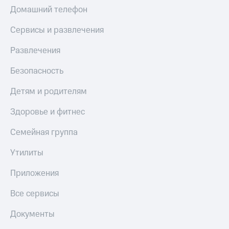
МТС
Домашний телефон
КИОН
Деньги
Строки
МТС
Сервисы и развлечения
Накопления
Live
Развлечения
Откладывайте
Гудок
деньги
Безопасность
и получайте
Мой
доход 15%
МТС
Детям и родителям
Акции
Условия
Все
Здоровье и фитнес
пополнения
приложения
Финансы
Семейная группа
Скидка
Инвестиции
30%
Утилиты
на связь
Получайте
доход
Приложения
онлайн
Тарифы
Страхование
RED,
Все сервисы
РИИЛ
Покупка
и МТС Супер
Документы
полисов
дешевле
онлайн
при оплате