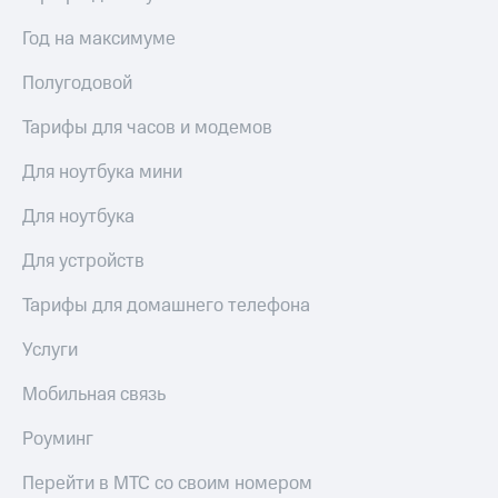
висы и подписки
Сертификаты
МТС
безопасности
Год на максимуме
Premium
Всё
Полугодовой
Подписка
под
на гигабайты
рукой
Тарифы для часов и модемов
интернета,
в Мой МТС
фильмы,
Для ноутбука мини
музыка
Посмотрите,
и многое
что
другое
Для ноутбука
полезного
Семейная
есть
группа
Для устройств
в нашем
приложении
Скидка
Тарифы для домашнего телефона
на тарифы,
КИОН
общие
Услуги
подписки
КИОН
и услуги,
Мобильная связь
Музыка
доступ
к геолокации
Роуминг
КИОН
Кино,
Строки
музыка,
Перейти в МТС со своим номером
книги