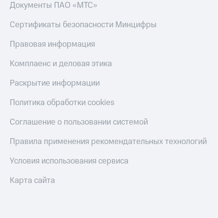
Скидка 30%
с карты
Документы ПАО «МТС»
на связь
МТС Деньги
Сертификаты безопасности Минцифры
С картой
Обзоры
МТС
товаров
Правовая информация
Деньги
МТС
Скидки
Комплаенс и деловая этика
Накопления
до 40%
на смартфоны
Раскрытие информации
Откладывайте
деньги
при
Политика обработки cookies
и получайте
покупке
доход 15%
со связью
Соглашение о пользовании системой
Платежи
МТС
и
Правила применения рекомендательных технологий
переводы
Условия использования сервиса
Пополнить
номер
Карта сайта
МТС
Настройки
автоплатежа