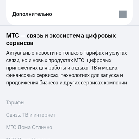
Выбрать
ТВ и телефон
красивый
для дома
номер
Дополнительно
Услуги
Заменить
SIM-
Личный
МТС — связь и экосистема цифровых
карту
кабинет
сервисов
интернета
Перейти
и
Актуальные новости не только о тарифах и услугах
на
ТВ
eSIM
связи, но и новых продуктах МТС: цифровых
Личный
кабинет
приложениях для работы и отдыха, ТВ и медиа,
Для дома
спутникового
финансовых сервисах, технологиях для запуска и
Выберите
ТВ
продвижения бизнеса и других сервисах компании
и подключите
Скачать
ТВ
приложение
с выгодным
Мой
тарифом
МТС
Тарифы
Акции
Тарифы
Связь, ТВ и интернет
Интернет,
ТВ и телефон
Видеонаблюдение
МТС Дома Отлично
для дома
для дома